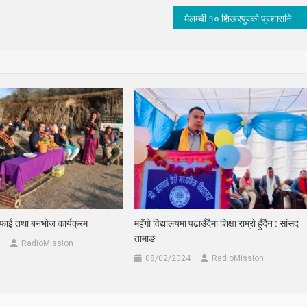
मेलम्ची १० शिखरपुरको प्रशासनिक भवन उद्घाटन
सफाई तथा बनभोज कार्यक्रम
महँगो विद्यालयमा पढाउँदैमा शिक्षा राम्रो हुँदैन : सांसद
तामाङ
RadioMission
08/02/2024
RadioMission