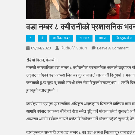
वडा नम्बर ८ क्यौरानीको प्रशासनिक भव
*
#
पालीका खबर
समाचार
समाज
सिन्धुपाल्चोक
RadioMission
On
09/04/2023
Leave A Comment
वडा
रेडियो मिसन, मेलम्ची ।
नम्ब
मेलम्ची नगरपालिका वडा नम्बर ८ क्यौरानीको प्रशासनिक भवनको उद्घाटन
८
उद्घाट गरिएको वडा अध्यक्ष जित बहादुर तामाङले जानकारी दिनुभयो । भवन
क्यौ
जनताको दुःख सुख दुःखको सारथी बनेर सेवा दिनुपर्ने बताउनुभयो । उहाँले ह
प्र
भवन
हुननहुने बताउनुभयो ।
उद्
कार्यक्रममा प्रमुख प्रशासकिय अधिकृत अमृतकुमार धितालले कतिपय काम बाकि र
आगामि बर्षबाट स्वास्थ्य चौकिको सेवा समेत वृद्धि गर्ने योजना रहेको सुनाउदै अ
आधारमा आगमि बर्षबाट नगरले बजेट बिनियोजन गर्ने योजना रहेको सुनाउदै धेरै भ
कार्यक्रमका सभापति एवम् वडा नम्बर ८ का वडा अध्यक्ष जितबहादुर तामाङले गा