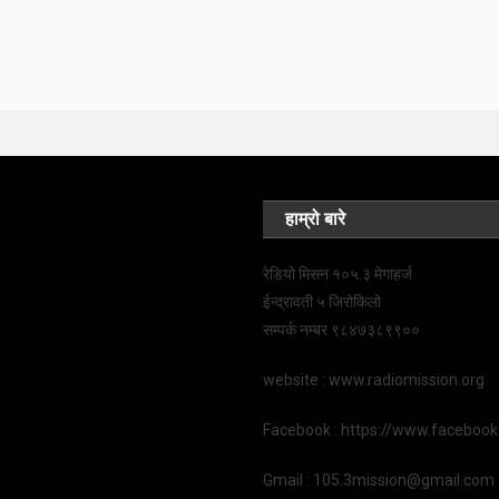
हाम्रो बारे
रेडियो मिसन १०५.३ मेगाहर्ज
ईन्द्रावती ५ जिरोकिलो
सम्पर्क नम्बर ९८४७३८९९००
website : www.radiomission.org
Facebook : https://www.faceboo
Gmail : 105.3mission@gmail.com