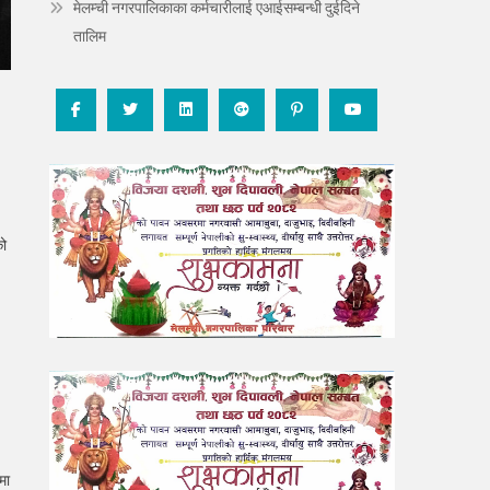
मेलम्ची नगरपालिकाका कर्मचारीलाई एआईसम्बन्धी दुईदिने
तालिम
को
मा