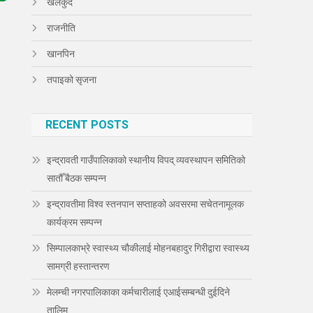
खेलकुद
राजनीति
खानपिन
तपाइको सृजना
RECENT POSTS
इन्द्रावती गाउँपालिकाको स्थानीय विपद् व्यवस्थापन समितिको
सातौँ बैठक सम्पन्न
इन्द्रावतीमा विश्व स्तनपान सप्ताहको अवसरमा सचेतनामूलक
कार्यक्रम सम्पन्न
सिम्पालकाभ्रे स्वास्थ्य चौकीलाई मोहनबहादुर गिरीद्वारा स्वास्थ्य
सामग्री हस्तान्तरण
मेलम्ची नगरपालिकाका कर्मचारीलाई एआईसम्बन्धी दुईदिने
तालिम