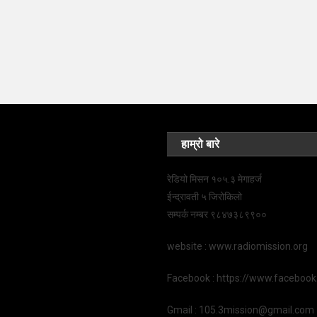
हाम्रो बारे
रेडियो मिसन १०५.३ मेगाहर्ज
ईन्द्रावती ५ जिरोकिलो
सम्पर्क नम्बर ९८४७३८९९००
website : www.radiomission.org
Facebook : https://www.faceboo
Gmail : 105.3mission@gmail.com