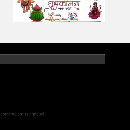
k.com/radiomissionnepal