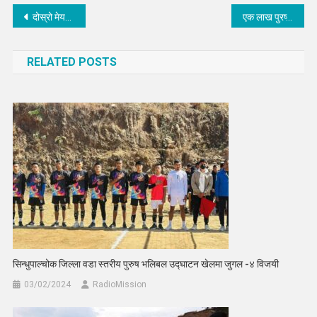
Post
दोस्रो मेयरकप ब्याडमिन्टनको उपाधी राजन र किसनको जोडिलाई
एक लाख पुरष्कार राशीको भलिबल प्रतियोगिताको उपाधी मेलम्चीको पोल्टामा
navigation
RELATED POSTS
सिन्धुपाल्चोक जिल्ला वडा स्तरीय पुरुष भलिबल उद्घाटन खेलमा जुगल -४ विजयी
03/02/2024
RadioMission