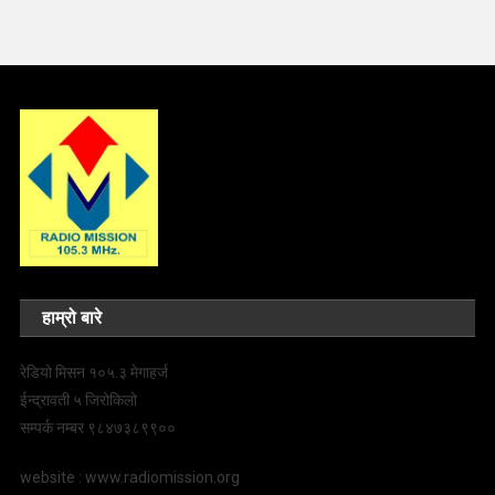
हाम्रो बारे
रेडियो मिसन १०५.३ मेगाहर्ज
ईन्द्रावती ५ जिरोकिलो
सम्पर्क नम्बर ९८४७३८९९००
website : www.radiomission.org