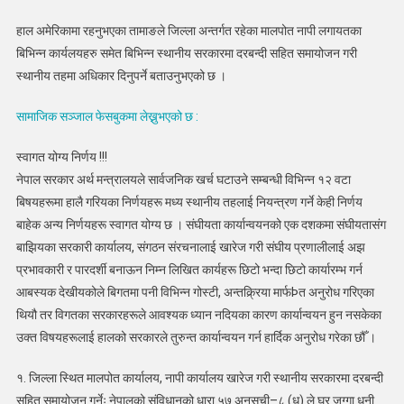
निर्णयहरू
हाल अमेरिकामा रहनुभएका तामाङले जिल्ला अन्तर्गत रहेका मालपोत नापी लगायतका
स्वागत
योग्य
बिभिन्न कार्यलयहरु समेत बिभिन्न स्थानीय सरकारमा दरबन्दी सहित समायोजन गरी
:
स्थानीय तहमा अधिकार दिनुपर्ने बताउनुभएको छ ।
बंशलाल
तामाङ
सामाजिक सञ्जाल फेसबुकमा लेख्नुभएको छ :
स्वागत योग्य निर्णय !!!
नेपाल सरकार अर्थ मन्त्रालयले सार्वजनिक खर्च घटाउने सम्बन्धी विभिन्न १२ वटा
बिषयहरूमा हालै गरियका निर्णयहरू मध्य स्थानीय तहलाई नियन्त्रण गर्ने केही निर्णय
बाहेक अन्य निर्णयहरू स्वागत योग्य छ । संघीयता कार्यान्वयनको एक दशकमा संघीयतासंग
बाझियका सरकारी कार्यालय, संगठन संरचनालाई खारेज गरी संघीय प्रणालीलाई अझ
प्रभावकारी र पारदर्शी बनाऊन निम्न लिखित कार्यहरू छिटो भन्दा छिटो कार्यारम्भ गर्न
आबस्यक देखीयकोले बिगतमा पनी विभिन्न गोस्टी, अन्तक्र्रिया मार्फÞत अनुरोध गरिएका
थियौ तर विगतका सरकारहरूले आवश्यक ध्यान नदियका कारण कार्यान्वयन हुन नसकेका
उक्त विषयहरूलाई हालको सरकारले तुरुन्त कार्यान्वयन गर्न हार्दिक अनुरोध गरेका छौँ ।
१. जिल्ला स्थित मालपोत कार्यालय, नापी कार्यालय खारेज गरी स्थानीय सरकारमा दरबन्दी
सहित समायोजन गर्नेः नेपालको संविधानको धारा ५७ अनुसूची–८ (ध) ले घर जग्गा धनी