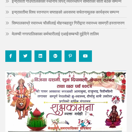
इन्द्रावती गाउँपालिकाको स्थानीय विपद् व्यवस्थापन समितिको सातौँ बैठक सम्पन्न
इन्द्रावतीमा विश्व स्तनपान सप्ताहको अवसरमा सचेतनामूलक कार्यक्रम सम्पन्न
सिम्पालकाभ्रे स्वास्थ्य चौकीलाई मोहनबहादुर गिरीद्वारा स्वास्थ्य सामग्री हस्तान्तरण
मेलम्ची नगरपालिकाका कर्मचारीलाई एआईसम्बन्धी दुईदिने तालिम