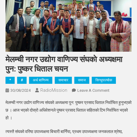
मेलम्ची नगर उद्योग वाणिज्य संघकाे अध्यक्षमा
पुन: पुष्कर धिताल चयन
*
#
अर्थ बाणिज्य
समाचार
समाज
सिन्धुपाल्चोक
RadioMission
On
30/08/2024
Leave A Comment
मेलम्ची
मेलम्ची नगर उद्योग वाणिज्य संघकाे अध्यक्षमा पुन: पुष्कर प्रसाद धिताल निर्वाचित हुनुभएको
नगर
छ । आज भएको दोस्रो अधिवेशनले पुष्कर प्रसाद धिताल सहितको टिम निर्वाचित भएको
उद्योग
हो ।
वाणिज्य
संघकाे
त्यस्तै संघको वरिष्ठ उपाध्यक्षमा बिचारी बानिँया, प्रथम उपाध्यक्षमा जनकलाल श्रेष्ठ,
अध्यक्षमा