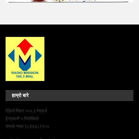
हाम्रो बारे
रेडियो मिसन १०५.३ मेगाहर्ज
ईन्द्रावती ५ जिरोकिलो
सम्पर्क नम्बर ९८४७३८९९००