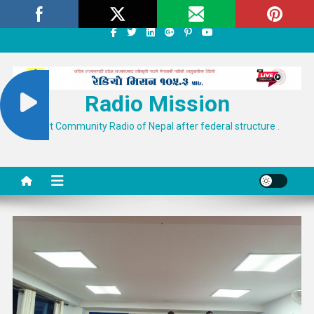
Skip
Sunday, August 09, 2026
About
Contact Us
to
content
Radio Mission
First Community Radio of Nepal after federal structure .