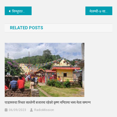
Post
सिन्धुपाल्चोकमा अझै खस्न सक्छ पहिरो, उर्लिन सक्छ बाढी
मेलम्ची-७ सामाजिक सुरक्षा भत्ता नवीकरणका लागि नागरिकको दैलोमा
navigation
RELATED POSTS
पाडामरुवा स्थित सल्लेनी बजारमा रहेको कृष्ण मन्दिरमा भब्य मेला सम्पन्न
06/09/2023
RadioMission