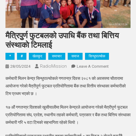
मैत्रिपुुर्ण फुटबलको उपाधि बैंक तथा बित्तिय
संस्थाकाे टिमलाई
*
#
खेलकुद
समाचार
समाज
सिन्धुपाल्चोक
RadioMission
On
28/05/2024
Leave A Comment
मैत्रिपुुर्ण
कर्मचारी मिलन केन्द्र सिन्धुपाल्चोकले गणतन्त्र दिवस २०८१ को अवसरमा चाैतारामा
फुटबलको
आयोजना गरेकाे मैत्रीपूर्ण फुटबल प्रतियोगितामा बैंक तथा वित्तीय संस्थाका कर्मचारीको
उपाधि
टिम प्रथम भएकाे छ ।
बैंक
तथा
१७ औं गणतन्त्र दिवशकाे खुसीयालीमा मिलन केन्द्रले आयोजना गरेकाे मैत्रीपूर्ण फुटबल
बित्तिय
प्रतियोगितामा संघ, प्रदेश, स्थानीय तहकाे कर्मचारी, पत्रकार र बैंक तथा बित्तिय संस्थाका
संस्थाकाे
टिमलाई
कर्मचारी गरि ५ वटा टिमकाे सहभागिता रहेकाे थियाे ।