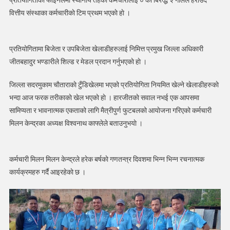
प्रतियोगिताको फाइनलमा स्थानीय तहका कर्मचारीलाई ० का बिरुद्ध २ गाेलले हराउँदै
वित्तीय संस्थाका कर्मचारीकाे टिम प्रथम भएकाे हाे ।
प्रतियोगितामा बिजेता र उपबिजेता खेलाडीहरुलाई निमित्त प्रमुख जिल्ला अधिकारी
जीतबहादुर भण्डारीले शिल्ड र मेडल प्रदान गर्नुभएकाे हाे ।
जिल्ला सदरमुकाम चाैताराकाे टुँडिखेलमा भएको प्रतियोगिता नियमित खेल्ने खेलाडीहरुकाे
भन्दा आज फरक तरीकाकाे खेल भएकाे हाे । हारजीतकाे सवाल नभई एक आपसमा
सामिप्यता र भावनात्मक एकताको लागि मैत्रीपुर्ण फुटबलको आयाेजना गरिएको कर्मचारी
मिलन केन्द्रका अध्यक्ष विश्वनाथ काफ्लेले बताउनुभयाे ।
कर्मचारी मिलन मिलन केन्द्रले हरेक बर्षकाे गणतन्त्र दिवशमा भिन्न भिन्न रचनात्मक
कार्यक्रमहरु गर्दै आइरहेकाे छ ।