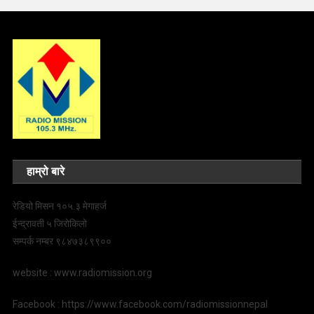
हाम्रो बारे
रेडियो मिसन १०५.३ मेगाहर्ज
ईन्द्रावती ५ जिरोकिलो
सम्पर्क नम्बर ९८४७३८९९००
website : www.radiomission.org
Facebook : https://www.facebook.com/radiomissionnepal