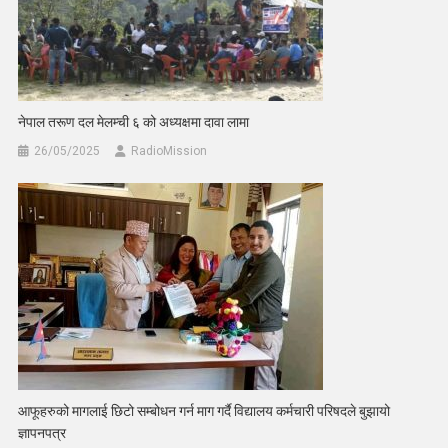
नेपाल तरूण दल मेलम्ची ६ को अध्यक्षमा दावा लामा
26/05/2025
RadioMission
आफूहरुको मागलाई छिटो सम्बोधन गर्न माग गर्दै विद्यालय कर्मचारी परिषदले बुझायो
ज्ञापनपत्र