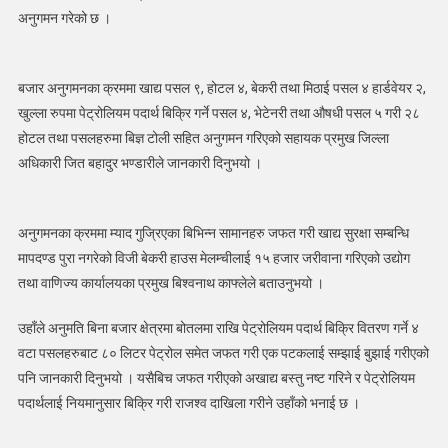
अनुगमन गरेको छ ।
केही
पसललाइ
जरीवाना,
बोतलमा
बजार अनुगमनका क्रममा खाद्य पसल ९, होटल ४, बेकरी तथा मिठाई पसल ४ हार्डवेयर २,
बेच्न
खुल्ला रुपमा पेट्रोलियम पदार्थ बिक्रि गर्ने पसल ४, भेटेनरी तथा औषधी पसल ५ गरी २८
राखिएका
होटल तथा पसलहरुमा बिज्ञ टोली सहित अनुगमन गरिएको सहायक प्रमुख जिल्ला
पेट्रोल
अधिकारी जित बहादुर भण्डारीले जानकारी दिनुभयो ।
जफत
अनुगमनका क्रममा म्याद गुज्रिएका बिभिन्न सामानहरु जफत गरी खाद्य सुरक्षा सम्बन्धि
मापदण्ड पुरा नगरेको विजी बेकरी हाउस मेलम्चीलाई १५ हजार जरीवाना गरिएको उद्योग
तथा वाणिज्य कार्यालयका प्रमुख बिश्वनाथ काफ्लेले बताउनुभयो ।
उहाँले अनुमति बिना बजार क्षेत्रमा बोतलमा राखि पेट्रोलियम पदार्थ बिक्रि वितरण गर्ने ४
वटा पसलहरुबाट ८० लिटर पेट्रोल समेत जफत गरी एक पटकलाई सम्झाई बुझाई गरीएको
पनि जानकारी दिनुभयो । यसैबिच जफत गरीएको अखाद्य बस्तु नष्ट गरिने र पेट्रोलियम
पदार्थलाई नियमानुसार बिक्रि गरी राजश्व दाखिला गरीने उहाँको भनाई छ ।