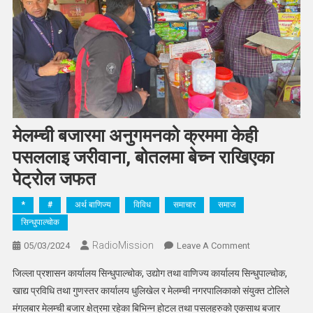
मेलम्ची बजारमा अनुगमनको क्रममा केही
पसललाइ जरीवाना, बोतलमा बेच्न राखिएका
पेट्रोल जफत
*
#
अर्थ बाणिज्य
विविध
समाचार
समाज
सिन्धुपाल्चोक
RadioMission
On
05/03/2024
Leave A Comment
मेलम्ची
जिल्ला प्रशासन कार्यालय सिन्धुपाल्चोक, उद्योग तथा वाणिज्य कार्यालय सिन्धुपाल्चोक,
बजारमा
खाद्य प्रविधि तथा गुणस्तर कार्यालय धुलिखेल र मेलम्ची नगरपालिकाको संयुक्त टोलिले
अनुगमनको
मंगलबार मेलम्ची बजार क्षेत्रमा रहेका बिभिन्न होटल तथा पसलहरुको एकसाथ बजार
क्रममा