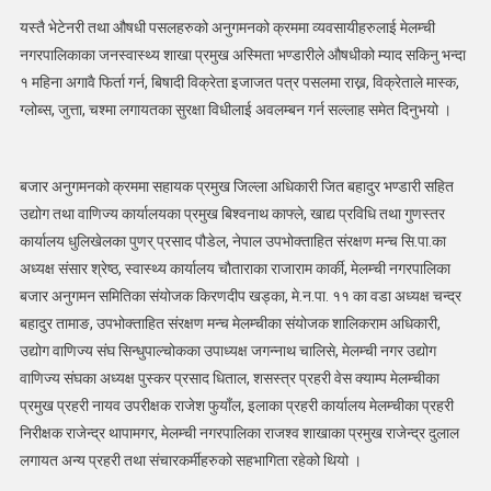
यस्तै भेटेनरी तथा औषधी पसलहरुको अनुगमनको क्रममा व्यवसायीहरुलाई मेलम्ची
नगरपालिकाका जनस्वास्थ्य शाखा प्रमुख अस्मिता भण्डारीले औषधीको म्याद सकिनु भन्दा
१ महिना अगावै फिर्ता गर्न, बिषादी विक्रेता इजाजत पत्र पसलमा राख्न, विक्रेताले मास्क,
ग्लोब्स, जुत्ता, चश्मा लगायतका सुरक्षा विधीलाई अवलम्बन गर्न सल्लाह समेत दिनुभयो ।
बजार अनुगमनको क्रममा सहायक प्रमुख जिल्ला अधिकारी जित बहादुर भण्डारी सहित
उद्योग तथा वाणिज्य कार्यालयका प्रमुख बिश्वनाथ काफ्ले, खाद्य प्रविधि तथा गुणस्तर
कार्यालय धुलिखेलका पुणर् प्रसाद पौडेल, नेपाल उपभोक्ताहित संरक्षण मन्च सि.पा.का
अध्यक्ष संसार श्रेष्ठ, स्वास्थ्य कार्यालय चौताराका राजाराम कार्की, मेलम्ची नगरपालिका
बजार अनुगमन समितिका संयोजक किरणदीप खड्का, मे.न.पा. ११ का वडा अध्यक्ष चन्द्र
बहादुर तामाङ, उपभोक्ताहित संरक्षण मन्च मेलम्चीका संयोजक शालिकराम अधिकारी,
उद्योग वाणिज्य संघ सिन्धुपाल्चोकका उपाध्यक्ष जगन्नाथ चालिसे, मेलम्ची नगर उद्योग
वाणिज्य संघका अध्यक्ष पुस्कर प्रसाद धिताल, शसस्त्र प्रहरी वेस क्याम्प मेलम्चीका
प्रमुख प्रहरी नायव उपरीक्षक राजेश फुयाँल, इलाका प्रहरी कार्यालय मेलम्चीका प्रहरी
निरीक्षक राजेन्द्र थापामगर, मेलम्ची नगरपालिका राजश्व शाखाका प्रमुख राजेन्द्र दुलाल
लगायत अन्य प्रहरी तथा संचारकर्मीहरुको सहभागिता रहेको थियो ।