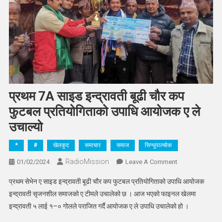
प्रथम 7A साइड इन्द्रावती बूढी चौर कप
फुटबल प्रतियोगिताको उपाधि आयोजक ए ले
उचाल्यो
*
#
खेलकुद
समाचार
समाज
सिन्धुपाल्चोक
RadioMission
On
01/02/2024
Leave A Comment
प्रथम
प्रथम सेभेन ए साइड इन्द्रावती बूढी चौर कप फुटबल प्रतियोगिताको उपाधि आयोजक
7A
इन्द्रावती सृजनशील समाजको ए टीमले उचालेको छ । आज भएको फाइनल खेलमा
साइड
इन्द्रावती ५ लाई १–० गोलले पराजित गर्दै आयोजक ए ले उपाधि उचालेको हो ।
इन्द्रावती
बूढी