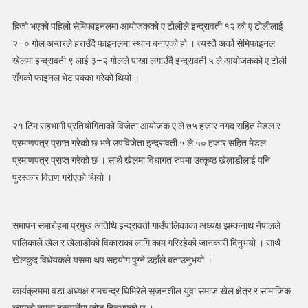
चौर
हिजो भएको पहिलो सेमिफाइनलमा आयोजकको ए टोलीले इन्द्रावती १२ को ए टोलीलाई
कप
फुटबल
२–० गोल अन्तरले हराउँदै फाइनलमा स्थान बनाएको हो । त्यस्तै अर्को सेमिफाइनल
प्रतियोगिताको
खेलमा इन्द्रावती ९ लाई ३–२ गोलले पाखा लगाउँदै इन्द्रावती ५ ले आयोजकको ए टोली
उपाधि
सँगको फाइनल भेट पक्का गरेको थियो ।
आयोजक
ए
ले
२१ टिम सहभागी प्रतियोगिताको विजेता आयोजक ए ले ७५ हजार नगद सहित मेडल र
उचाल्यो
प्रमाणपत्र प्राप्त गरेको छ भने उपविजेता इन्द्रावती ५ ले ५० हजार सहित मेडल
प्रमाणपत्र प्राप्त गरेको छ । साथै खेलमा विधागत रुपमा उत्कृष्ठ खेलाडीलाई पनि
पुरस्कार वितण गरीएको थियो ।
समापन समारोहमा प्रमुख अतिथि इन्द्रावती गाउँपालिकाका अध्यक्ष झम्कनाथ नेपालले
पालिकाले खेल र खेलाडीको विकासका लागि काम गरिरहेको जानकारी दिनुभयो । साथै
खेलकुद विधेयकले यसमा थप सहयोग पुग्ने उहाँले बताउनुभयो ।
कार्यक्रममा वडा अध्यक्ष रामचन्द्र घिमिरेले सृजनशील युवा समाज खेल क्षेत्र र सामाजिक