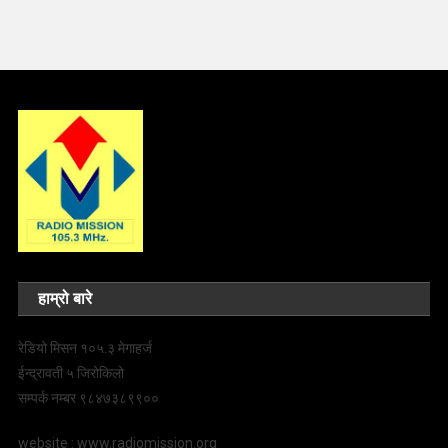
हाम्रो बारे
रेडियो मिसन १०५.३ मेगाहर्ज
ईन्द्रावती ५ जिरोकिलो
सम्पर्क नम्बर ९८४७३८९९००
website : www.radiomission.org