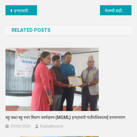
Post
इन्द्रावतीको दोस्रो गाँउ सभाको पाँचौं अधिवेशन सम्पन्न, २ विद्येयक पारीत
मेलम्ची बाढीले प्रतिघरधुरी ७० लाख क्षति पुर्‍याएको तथ्याङ्क सार्वजनिक
navigation
RELATED POSTS
बहु कक्षा बहु स्तर शिक्षण कार्यक्रम (MGML) इन्द्रावती गाउँपालिकालाई हस्तान्तरण
20/05/2025
RadioMission