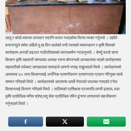
आलु र कोदो ब्यापक उत्पादन भएपनि बजार नभएकोमा चिन्ता व्यक्त गर्नुभयो । उहाँले
बन्यजन्तुले समेत अहिले दु:ख दिन थालेको भन्दै त्यसको ब्यबस्थापन र कृषि विमाको
कार्यक्रम अगाडी बढाउन गाउँपालिकाको ध्यानाकर्षण गराउनुभयो । सेर्च्यु बरलो साना
किसान कृषि सहकारी संस्थाका अध्यक्ष रचना बोम्जनको अध्यक्षतामा भएको कार्यक्रममा
सहकारीको तर्फबाट कान्छालाल तामाङले आफ्नो भनाइ राख्नुभएको थियो । कार्यक्रमको
अवसरमा ४० जना किसानलाई अर्गानिक प्रमाणीकरण प्रमाणपत्र प्रदान गरिनुका साथै
सम्मान गरिएको थियो । कार्यक्रमको अवसरमा आर्सो नेपालले उपलब्ध गराएको टनेल
किसानलाई वितरण गरिएको थियो । तालिमको प्रशिक्षक प्रजापति,राम्जी ढकाल, वडा
कृषि प्राविधिक मनिष श्रेष्ठ,पशु सेवा प्राविधिक रविन ढुंगाना लगायतले सहजीकरण
गर्नुभएको थियो ।