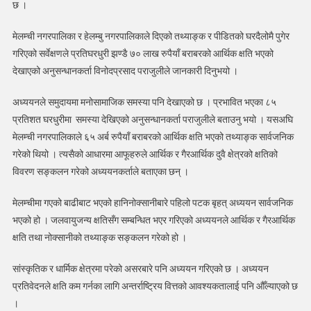
छ ।
पुर्‍याएको
तथ्याङ्क
मेलम्ची नगरपालिका र हेलम्बु नगरपालिकाले दिएको तथ्याङ्क र पीडितको घरदैलोमै पुगेर
सार्वजनिक
गरिएको सर्वेक्षणले प्रतिघरधुरी झण्डै ७० लाख रुपैयाँ बराबरको आर्थिक क्षति भएको
देखाएको अनुसन्धानकर्ता विनोदप्रसाद पराजुलीले जानकारी दिनुभयो ।
अध्ययनले समुदायमा मनोसामाजिक समस्या पनि देखाएको छ । प्रभावित भएका ८५
प्रतिशत घरधुरीमा समस्या देखिएको अनुसन्धानकर्ता पराजुलीले बताउनु भयो । यसअघि
मेलम्ची नगरपालिकाले ६५ अर्ब रुपैयाँ बराबरको आर्थिक क्षति भएको तथ्याङ्क सार्वजनिक
गरेको थियो । त्यसैको आधारमा आफूहरुले आर्थिक र गैरआर्थिक दुवै क्षेत्रको क्षतिको
विवरण सङ्कलन गरेको अध्ययनकर्ताले बताएका छन् ।
मेलम्चीमा गएको बाढीबाट भएको हानिनोक्सानीबारे पहिलो पटक बृहत् अध्ययन सार्वजनिक
भएको हो । जलवायुजन्य क्षतिसँग सम्बन्धित भएर गरिएको अध्ययनले आर्थिक र गैरआर्थिक
क्षति तथा नोक्सानीको तथ्याङ्क सङ्कलन गरेको हो ।
सांस्कृतिक र धार्मिक क्षेत्रमा परेको असरबारे पनि अध्ययन गरिएको छ । अध्ययन
प्रतिवेदनले क्षति कम गर्नका लागि अन्तर्राष्ट्रिय वित्तको आवश्यकतालाई पनि औँल्याएको छ
।