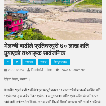
मेलम्ची बाढीले प्रतिघरधुरी ७० लाख क्षति
पुर्‍याएको तथ्याङ्क सार्वजनिक
*
#
समाचार
समाज
सिन्धुपाल्चोक
RadioMission
On
23/01/2024
Leave A Comment
मेलम्ची
रेडियो मिसन, मेलम्ची ।
बाढीले
प्रतिघरधुरी
मेलम्चीमा गएको बाढी र पहिरोले एक घरधुरी बराबर ७० लाख रुपैयाँ बराबरको आर्थिक क्षति
७०
भएको तथ्याङ्क सार्वजनिक भएको छ । अनुसन्धानमा क्षति भएको व्यक्तिको जमिन, घर,
लाख
खेतीबाली, उनीहरुले जीविकोपार्जनका लागि लिएको बैंकको ऋणलाई पनि समावेश गरिएको
क्षति