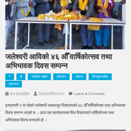
जलेश्वरी आविको ४६ औँ वार्षिकोत्सव तथा
अभिभावक दिवस सम्पन्न
*
#
पालीका खबर
समाचार
समाज
सिन्धुपाल्चोक
स्वास्थ्य
RadioMission
On
01/12/2023
Leave A Comment
जलेश्वरी
इन्द्रावती ९ मा रहेको जलेश्वरी आधारभूत विद्यालयको ४६ औँ वार्षिकोत्सव तथा अभिभावक
आविको
दिवस सम्पन्न भएको छ । आज एक कार्यक्रमका बिच विद्यालयले वार्षिकोत्सव तथा
४६
अभिभावक दिवस बनाएको हो ।
औँ
वार्षिकोत्सव