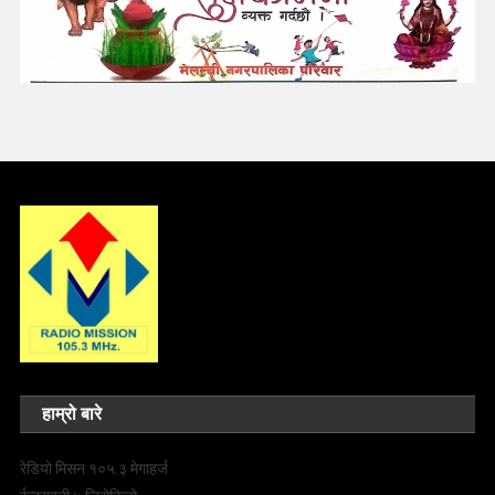
हाम्रो बारे
रेडियो मिसन १०५.३ मेगाहर्ज