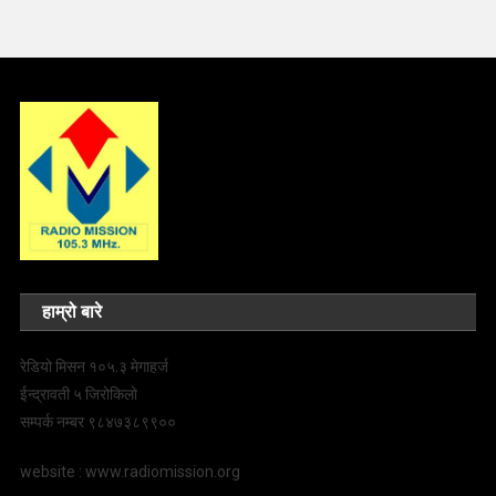
हाम्रो बारे
रेडियो मिसन १०५.३ मेगाहर्ज
ईन्द्रावती ५ जिरोकिलो
सम्पर्क नम्बर ९८४७३८९९००
website : www.radiomission.org