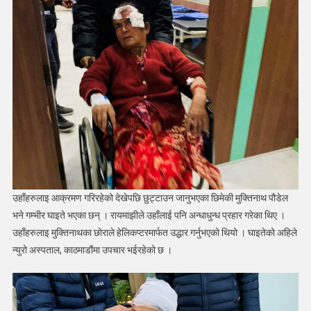
उहाँहरुलाइ आक्रमण गरिरहेको देखेपछि छुट्टाउन जानुभएका छिमेकी मुक्तिनाथ पौडेल
भने गम्भीर घाइते भएका छन् । रायमाझीले उहाँलाई पनि अन्धाधुन्ध प्रहार गरेका थिए ।
उहाँहरुलाइ मुक्तिनाथका छोराले हेलिकप्टरमार्फत उद्धार गर्नुभएको थियो । घाइतेको अहिले
न्युरो अस्पताल, काठमाडौंमा उपचार भईरहेको छ ।