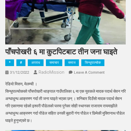
पाँचपोखरी ६ मा कुटपिटबाट तीन जना घाइते
*
#
अपराध
समाचार
समाज
सिन्धुपाल्चोक
RadioMission
On
31/12/2022
Leave A Comment
पाँचपोखरी
रेडियो मिसन, मेलम्ची ।
६
सिन्धुपाल्चोकको पाँचपोखरी थाङ्पाल गाउँपालिका ६ मा एक युवकले मादक पदार्थ सेवन गरि
मा
अन्धाधुन्ध आक्रमण गर्दा ती जना घाइते भएका छन् । शनिबार दिउँसो मादक पदार्थ सेवन
कुटपिटबाट
गरि एकान्तमा रहेको इश्वरी पौडेलको घरमा पुगेका सोही स्थानका राजाराम रायमाझीले
तीन
जना
अन्धाधुन्ध आक्रमण गर्दा पौडेल सहित उनकी बुहारी गंगा पौडेल र छिमेकी मुक्तिनाथ पौडेल
घाइते
घाइते हुनुभएको छ।