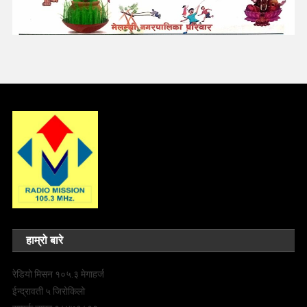
हाम्रो बारे
रेडियो मिसन १०५.३ मेगाहर्ज
ईन्द्रावती ५ जिरोकिलो