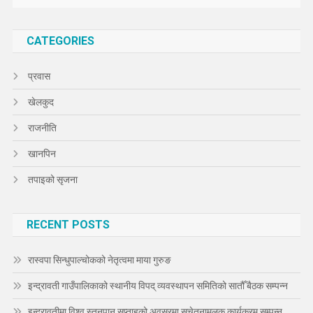
CATEGORIES
प्रवास
खेलकुद
राजनीति
खानपिन
तपाइको सृजना
RECENT POSTS
रास्वपा सिन्धुपाल्चोकको नेतृत्वमा माया गुरुङ
इन्द्रावती गाउँपालिकाको स्थानीय विपद् व्यवस्थापन समितिको सातौँ बैठक सम्पन्न
इन्द्रावतीमा विश्व स्तनपान सप्ताहको अवसरमा सचेतनामूलक कार्यक्रम सम्पन्न