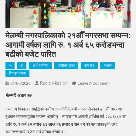
मेलम्ची नगरपालिकाको २१औँ नगरसभा सम्पन्न:
आगामी वर्षका लागि रु. १ अर्ब ६५ करोडभन्दा
बढीको बजेट पारित
*
#
अर्थ बाणिज्य
पालीका खबर
समाचार
समाज
सिन्धुपाल्चोक
Radio Mission
On
01/07/2026
Leave A Comment
मेलम्ची
मेलम्ची, असार १७
नगरपालिकाको
२१औँ
स्थानीय विकास र समृद्धिको नयाँ खाका कोर्दै मेलम्ची नगरपालिकाको २१औँ नगरसभा
नगरसभा
बुधबार सफलतापूर्वक सम्पन्न भएको छ। नगरसभाले आगामी आर्थिक वर्ष २०८३/८४ का
सम्पन्न:
लागि
रु. १ अर्ब ६५ करोड ६३ लाख २६ हजार २ सय २२
को महत्त्वाकाङ्क्षी तथा
आगामी
रूपान्तरणकारी बजेट सार्वजनिक गरेको छ।
वर्षका