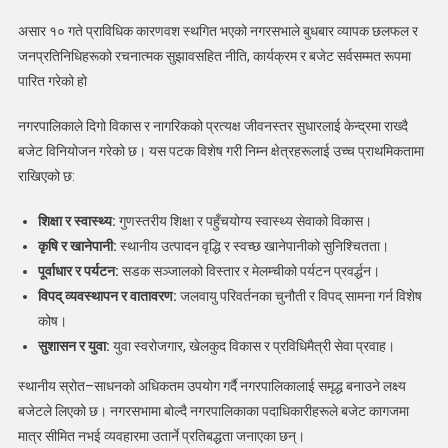
लागि
असार १० गते प्राविधिक कारणवश स्थगित भएको नगरसभाले बुधबार व्यापक छलफल र
रु.
जनप्रतिनिधिहरूको रचनात्मक सुझावसहित नीति, कार्यक्रम र बजेट सर्वसम्मत रूपमा
१
अर्ब
पारित गरेको हो
६५
करोडभन्दा
नगरपालिकाले दिगो विकास र नागरिकको प्रत्यक्ष जीवनस्तर सुधारलाई केन्द्रमा राख्दै
बढीको
बजेट विनियोजन गरेको छ। यस पटक विशेष गरी निम्न क्षेत्रहरूलाई उच्च प्राथमिकतामा
बजेट
राखिएको छ:
पारित
शिक्षा र स्वास्थ्य:
गुणस्तरीय शिक्षा र पहुँचयोग्य स्वास्थ्य सेवाको विकास।
कृषि र खानेपानी:
स्थानीय उत्पादन वृद्धि र स्वच्छ खानेपानीको सुनिश्चितता।
पूर्वाधार र पर्यटन:
सडक सञ्जालको विस्तार र मेलम्चीको पर्यटन प्रवर्द्धन।
विपद् व्यवस्थापन र वातावरण:
जलवायु परिवर्तनका चुनौती र विपद् सामना गर्न विशेष
कोष।
सुशासन र युवा:
युवा स्वरोजगार, खेलकुद विकास र प्रविधिमैत्री सेवा प्रवाह।
स्थानीय स्रोत–साधनको अधिकतम उपयोग गर्दै नगरपालिकालाई समृद्ध बनाउने लक्ष्य
बजेटले लिएको छ। नगरसभामा बोल्दै नगरपालिकाका पदाधिकारीहरूले बजेट कागजमा
मात्र सीमित नभई व्यवहारमा उतार्ने प्रतिबद्धता जनाएका छन्।