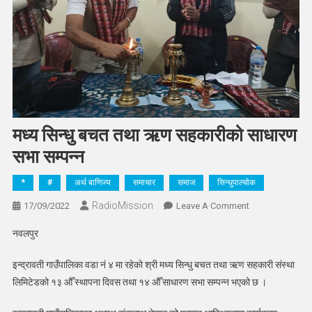
मध्य सिन्धु बचत तथा ऋण सहकारीको साधारण
सभा सम्पन्न
*
#
अर्थ बाणिज्य
समाचार
समाज
सिन्धुपाल्चोक
RadioMission
On
17/09/2022
Leave A Comment
मध्य
नवलपुर
सिन्धु
बचत
इन्द्रावती गाउँपालिका वडा नं ४ मा रहेको श्री मध्य सिन्धु बचत तथा ऋण सहकारी संस्था
तथा
लिमिटेडको १३ औँ स्थापना दिवस तथा १४ औँ साधारण सभा सम्पन्न भएको छ ।
ऋण
सहकारीको