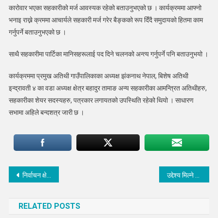
कारोवार भएका सहकारीको मर्ज आवस्यक रहेको बताउनुभएको छ । कार्यक्रममा आफ्नो
भनाइ राख्ने क्रममा आचार्यले सहकारी मर्ज गरेर बैङ्कको रूप दिँदै समुदायको हितमा काम
गर्नुपर्ने बताउनुभएको छ ।
साथै सहकारीमा पार्टिका मानिसहरूलाई पद दिने चलनको अन्त्य गर्नुपर्ने पनि बताउनुभयो ।
कार्यक्रममा प्रमुख अतिथी गाउँपालिकाका अध्यक्ष झंकनाथ नेपाल, बिशेष अतिथी
इन्द्रावती ४ का वडा अध्यक्ष क्षेत्र बहादुर तामाङ अन्य सहकारीका आमन्त्रित अतिथीहरु,
सहकारीका शेयर सदस्यहरु, पत्रकार लगायतको उपस्थिति रहेको थियो । साधारण
सभामा अहिले बन्दशत्र जारी छ ।
Post
निर्वाचन क्षेत्र रणनीतिक सडक पुर्वमन्त्री तामाङद्वारा शिलान्यास
उद्देश्य मिल्ने सहकारीहरुलाई मर्जरमा लैजाने गाउँपालिकाले दृष्टिकोण लिएको छ : अध्यक्ष नेपाल
navigation
RELATED POSTS