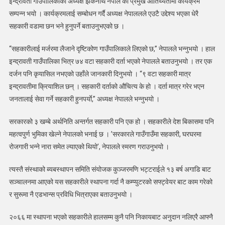
इन्द्रावती गाउँपालिकाका अध्यक्ष झंकनाथ नेपाल को प्रमुख आतिथ्यतामा कार्यक्रम
साधारण
सम्पन्न भयो । कार्यक्रमलाई सम्बोधन गर्दै अध्यक्ष नेपाललले एउटै उद्देश्य भएका धेरै
सभा
सहकारी वडामा छन भने हुनुपर्ने बताउनुभएको छ ।
सम्पन्न
“सहकारीलाई मर्जरमा लैजाने दृष्टिकोण गाउँपालिकाले लिएको छ,” नेपालले भन्नुभयो । हाल
इन्द्रावती गाउँपालिका भित्र ७४ वटा सहकारी दर्ता भएको नेपालले बताउनुभयो । तर एक
दर्जन पनि कृयासिल नभएको उहाँले जानकारी दिनुभयो । “९ वटा सहकारी मात्र
इन्द्रावतीमा क्रियाशिल छन् । सहकारी दर्ताको औचित्य के हो । दर्ता मात्र गरेर भएन
जनतालाई सेवा गर्ने सहकारी हुनपर्याे,” अध्यक्ष नेपालले भन्नुभयो ।
सरकारको ३ खम्बे अर्थनिति अन्तर्गत सहकारी पनि एक हो । सहकारीले देश बिकासमा पनि
महत्वपुर्ण भुमिका खेल्ने नेपालको भनाई छ । ’सरकारले गाउँगाउँमा सहकारी, घरघरमा
रोजगारी भन्ने नारा समेत ल्याएको थियो’, नेपालले स्मरण गराउनुभयो ।
त्यस्तै संस्थाको ब्यबस्थापन समिति संयोजक कुञ्जरमणि भट्टराईले १३ बर्ष अगाडि बाट
सञ्चालनमा आएको यस सहकारीले स्थापना गर्दा नै कम्प्युटरको सफ्ट्वेयर बाट काम गरेको
र सुरूमा नै एडभान्स प्रविधि भित्राएका बताउनुभयो ।
२०६६ मा स्थापना भएको सहकारीले हालसम्म कुनै पनि निकायबाट अनुदान नलिएरै आफ्नै