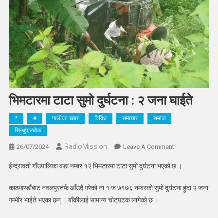
भिमटारमा टाटा सुमो दुर्घटना : २ जना घाईते
*
#
पालीका खबर
विविध
समाचार
समाज
सिन्धुपाल्चोक
RadioMission
On
26/07/2024
Leave A Comment
भिमटारमा
ईन्द्रावती गाँउपालिका वडा नम्बर १२ भिमटारमा टाटा सुमो दुर्घटना भएको छ ।
टाटा
सुमो
काठमाण्डौंबाट नवलपुरतर्फ आँउदै गरेको ना १ ज ७१७६ नम्बरको सुमो दुर्घटना हुंदा २ जना
दुर्घटना
गम्भीर भाईते भएका छन् । बाँकीलाई सामान्य चोटपटक लागेको छ ।
:
२