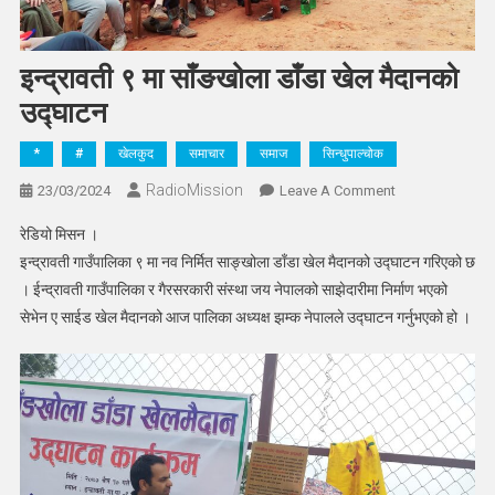
इन्द्रावती ९ मा साँङखोला डाँडा खेल मैदानको
उद्घाटन
*
#
खेलकुद
समाचार
समाज
सिन्धुपाल्चोक
RadioMission
On
23/03/2024
Leave A Comment
इन्द्रावती
रेडियो मिसन ।
९
इन्द्रावती गाउँपालिका ९ मा नव निर्मित साङ्खोला डाँडा खेल मैदानको उद्घाटन गरिएको छ
मा
। ईन्द्रावती गाउँपालिका र गैरसरकारी संस्था जय नेपालको साझेदारीमा निर्माण भएको
साँङखोला
सेभेन ए साईड खेल मैदानको आज पालिका अध्यक्ष झम्क नेपालले उद्घाटन गर्नुभएको हो ।
डाँडा
खेल
मैदानको
उद्घाटन