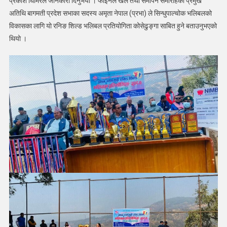
प्रकाश घिमिरेले जानकारी दिनुभयो । फाइनल खेल तथा समापन समारोहका प्रमुख
अतिथि बागमती प्रदेश सभाका सदस्य अमृता नेपाल (प्रभा) ले सिन्धुपाल्चोक भलिबलको
विकासका लागि यो रनिङ शिल्ड भलिबल प्रतियोगिता कोसेढुङ्गा साबित हुने बताउनुभएको
थियो ।