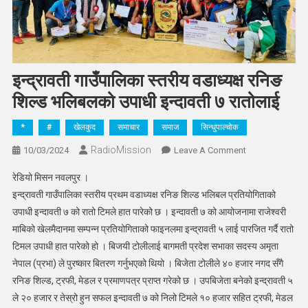
इन्द्रावती गाउँपालिका स्तरीय वडाध्यक्ष रनिङ
शिल्ड भलिबलको उपाधी इन्दावती ७ रातोलाई
*
#
खेलकुद
समाचार
समाज
सिन्धुपाल्चोक
RadioMission
On
10/03/2024
Leave A Comment
इन्द्रावती
रेडियो मिसन नवलपुर ।
गाउँपालिका
इन्द्रावती गाउँपालिका स्तरीय प्रथम वडाध्यक्ष रनिङ शिल्ड भलिबल प्रतियोगिताको
स्तरीय
उपाधी इन्दावती ७ को रातो टिमले हात पारेको छ । इन्दावती ७ को आयोजनामा राजेश्वरी
वडाध्यक्ष
माबिको खेलमैदानमा सम्पन्न प्रतियोगिताको फाइनलमा इन्द्रावती ५ लाई पारजित गर्दै रातो
रनिङ
शिल्ड
टिमल उपाधी हात पारेको हो । बिजयी टोलीलाई बागमती प्रदेश सभाका सदस्य अमृता
भलिबलको
नेपाल (प्रभा) ले पुरष्कार बितरण गर्नुभएको थियो । बिजेता टोलीले ४० हजार नगद सँगै
उपाधी
रनिङ शिल्ड, ट्रफी, मेडल र प्रमाणपत्र प्राप्त गरेको छ । उपबिजेता बनेको इन्द्रावती ५
इन्दावती
ले २० हजार र तेस्रो हुन सफल इन्दावती ७ को निलो टिमले १० हजार सहित ट्रफी, मेडल
७