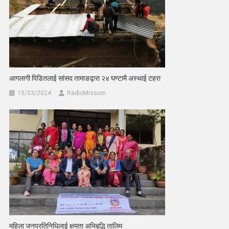
आगलागी पिडितलाई सांसद तामाङद्वारा २४ घण्टामै अस्थाई टहरा
15/03/2024
RadioMission
महिला जनप्रतिनिधिलाई क्षमता अभिबृद्धि तालिम