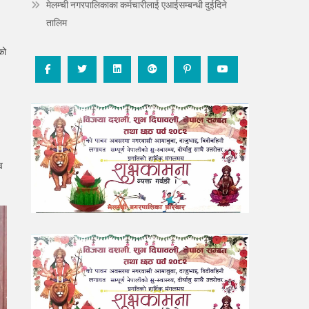
मेलम्ची नगरपालिकाका कर्मचारीलाई एआईसम्बन्धी दुईदिने
तालिम
को
व