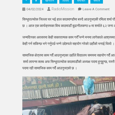
*
#
खानपिन
विविध
समाचार
समाज
RadioMission
On
04/02/2024
Leave A Comment
जन्
सिन्धुपाल्चोक जिल्ला घर भई हाल काठमाण्डौमा बस्दै आउनुभएकी रमिला शर्
अवस
छ । आज एक कार्यक्रमका बिच काठमाडौं बुढानीलकण्ठ ७ मा शर्माले ६२ जना
समा
शर्माद
जन्मदिनका अवसरमा केही सकारात्मक काम गरौँ भन्ने मनमा लागेकाले आश्रममा
रीमा
केही गर्न सकिन्छ भने गर्नुपर्छ भन्ने उद्देश्यले सहयोग गरेको उहाँको भनाई थियो 
सेवा
समा
सामाजिक क्षेत्रमा काम गर्दै आउनुभएका उहाँले विद्यालय समयमा सहयोग गर्दै 
सहय
शर्मा लायन्स क्लब अफ सिन्धुपाल्चोक काठमाडौंको अध्यक्ष पदमा हुनुहुन्छ, यस
पदमा रही सामाजिक काम गर्दै आउनुभएको छ ।