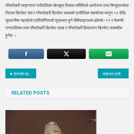
पाँचपोखरी थाङ्गपाल गाउँपालिका खेलकुद विकास समितिको आयोजना तथा सिन्धुपाल्चोक
जिल्ला क्रिकेट संघ र पाँचपोखरी क्रिकेट क्लबको प्राविधिक सहयोगमा फागुन १२ देखि
मूलपानीमा भइरहेको प्रतियोगिताको शुक्रबार हुने सेमिफाइनलमा ह्योल्मो–११ र मेलम्ची
नगरपालिका तथा पाँचपोखरी क्रिकेट क्लब र पाँचपोखरी हिमालयन क्रिकेट क्लबबीच
हुनेछ ।
Post
हेल्पको पहलमा थाङपाल भ्याली र यु –३२ विद्यालय अमेरिका बिच भगिनी सम्बन्ध विस्तार
फाइनल प्रबेशका लागी मेलम्चीद्धारा ह्योल्मो ११ लाई ९३ रनको लक्ष्य
navigation
RELATED POSTS