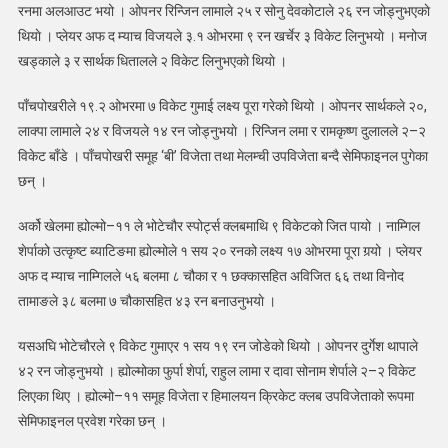
२०
रनमा अलआउट भयो । ओपनर रिन्जिन लामाले २५ र सोनु देवकोटाले २६ रन जोड्नुभएकाे
काे
थियाे । प्लेयर अफ द म्याच विजयले ३.१ ओभरमा ९ रन खर्चेर ३ विकेट लिनुभयाे । मनोज
समूह
खड्काले ३ र सार्थक धितालले २ विकेट लिनुभएकाे थियाे ।
विजेता
बन्दै
पाँचपोखरीले १९.२ ओभरमा ७ विकेट गुमाई लक्ष्य पूरा गरेको थियो । ओपनर सार्थकले २०,
सेमिफाइनलमा
लाक्पा लामाले २४ र विजयले १४ रन जोड्नुभयाे । रिन्जिन लमा र रामकृष्ण दुलालले २–२
विकेट बाँडे । पाँचपोखरी समूह ‘बी’ विजेता तथा मेलम्ची उपविजेता बन्दै सेमिफाइनल पुगेका
छन् ।
अर्को खेलमा ह्योल्मो–११ ले भोटेचौर स्पोर्ट्स क्लबमाथि ९ विकेटको जित पायो । नाम्गिल
शेर्पाको उत्कृष्ट ब्याटिङमा ह्योल्मोले १ सय २० रनको लक्ष्य १७ ओभरमा पूरा गर्‍यो । प्लेयर
अफ द म्याच नाम्गिलले ५६ बलमा ८ चौका र १ छक्कासहित अविजित ६६ तथा विनोद
तामाङले ३८ बलमा ७ चौकासहित ४३ रन बनाउनुभयाे ।
यसअघि भोटेचौरले ९ विकेट गुमाएर १ सय १९ रन जोडेको थियो । ओपनर दुर्गेश थापाले
४२ रन जोड्नुभयाे । ह्योल्मोका फुर्पा शेर्पा, राहुल लामा र दावा सोनाम शेर्पाले २–२ विकेट
लिएका थिए । ह्योल्मो–११ समूह विजेता र हिमालयन क्रिकेट क्लब उपविजेताको रूपमा
सेमिफाइनल प्रवेश गरेका छन् ।