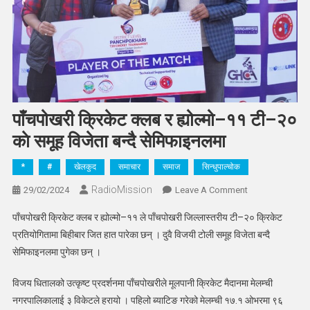
पाँचपोखरी क्रिकेट क्लब र ह्योल्मो–११ टी–२०
काे समूह विजेता बन्दै सेमिफाइनलमा
*
#
खेलकुद
समाचार
समाज
सिन्धुपाल्चोक
RadioMission
On
29/02/2024
Leave A Comment
पाँचपोखरी
पाँचपोखरी क्रिकेट क्लब र ह्योल्मो–११ ले पाँचपोखरी जिल्लास्तरीय टी–२० क्रिकेट
क्रिकेट
प्रतियोगितामा बिहीबार जित हात पारेका छन् । दुवै विजयी टोली समूह विजेता बन्दै
क्लब
सेमिफाइनलमा पुगेका छन् ।
र
ह्योल्मो–
विजय धितालको उत्कृष्ट प्रदर्शनमा पाँचपोखरीले मूलपानी क्रिकेट मैदानमा मेलम्ची
११
नगरपालिकालाई ३ विकेटले हरायो । पहिलो ब्याटिङ गरेको मेलम्ची १७.१ ओभरमा ९६
टी–