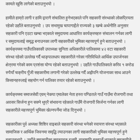
पाँचौ
कामले खुशि लागेको बताउनुभयो ।
साधारणसभा
सम्पन्न
हामीले हाम्रो लागी र हामि द्वारानै संचालित हुनेभएकाले पनि सहकारी संस्थाको लोकप्रियता
रहेको उहाँले बताउनुभयो । उप सभामुख चापागाईंले राज्यको ३ खम्बे अर्थनीति अनुसार
सहकारी पनि एउटा खम्बा भएकाले समुदायमा आधारित कार्यक्रमहरु संचालन गर्नका लागी
र समुदायलाई समृद्ध बनाउनका लागी सहकारीको भुमिका महत्त्वपूर्ण हुने बताउनुभयो ।
कार्यक्रममा गाउँपालिकाकी उपाध्यक्ष सुनिता अधिकारीले पालिकामा ४२ वटा सहकारी
संस्था रहेको उल्लेख गर्दै थाङ्पालधाप सहकारीले गरेका गतिविधिले आर्थिक उपार्जनका
क्षेत्रमा गरेको काम प्रशंसा योग्य रहेको बताउनुभयो । उहाँले गाउँपालिकाले करिव १ करोड
रुपैयाँ चक्रीय पुँजी सहकारीमा लगानी गरेको उल्लेख गर्दै अझैपनि योजनाका साथ आउने
किसानहरुलाई सहयोग गर्न पालिका तयार रहेको बताउनुभयो ।
कार्यक्रममा समाजसेवी एवम् नेकपा एमालेका नेता हस्त पण्डितले गाउँ गाउँमा रोजगारी तथा
अवसर सिर्जना हुन सक्ने थुप्रै संभावना रहेकाले गाउँमै रोजगारी सिर्जना गर्नका लागी
सहकारीले महत्त्वपूर्ण भुमिका खेल्नपर्नेमा जोड दिनुभयो ।
सहकारीका पुर्व अध्यक्ष शिशिर वाइबाले सहकारी संस्था भनेको स्वायत्त संस्था भएकाले
सामाजिक र आर्थिक जिवनमा समृद्धि ल्याउनका लागी सहकारीको भुमिका महत्त्वपूर्ण हुने
बताउनुभयो । उहाँले सहकारीका सदस्यहरु इलमी, ब्यबशायि बन्नुपर्ने भएकाले सहकारीले