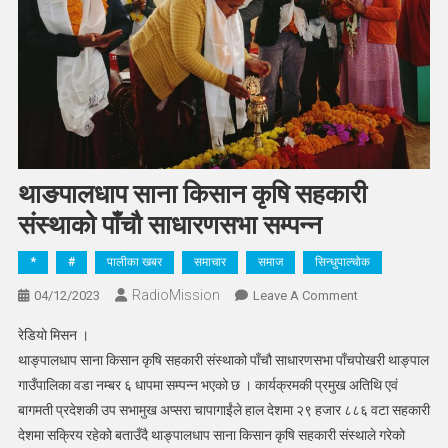
थाङपालधाप साना किसान कृषि सहकारी
संस्थाको पाँचौ साधारणसभा सम्पन्न
*
#
पालीका खबर
समाचार
समाज
सिन्धुपाल्चोक
RadioMission
On
04/12/2023
Leave A Comment
थाङपालधाप
रेडियो मिसन ।
साना
थाङ्पालधाप साना किसान कृषि सहकारी संस्थाको पाँचौ साधारणसभा पाँचपोखरी थाङ्पाल
किसान
गाउँपालिका वडा नम्बर ६ धापमा सम्पन्न भएको छ । कार्यक्रमकी प्रमुख अतिथि एवं
कृषि
बागमती प्रदेशकी उप सभामुख अप्सरा चापागाईंले हाल देशमा २९ हजार ८८६ वटा सहकारी
सहकारी
संस्थाको
देशमा सक्रिय रहेको बताउँदै थाङ्पालधाप साना किसान कृषि सहकारी संस्थाले गरेको