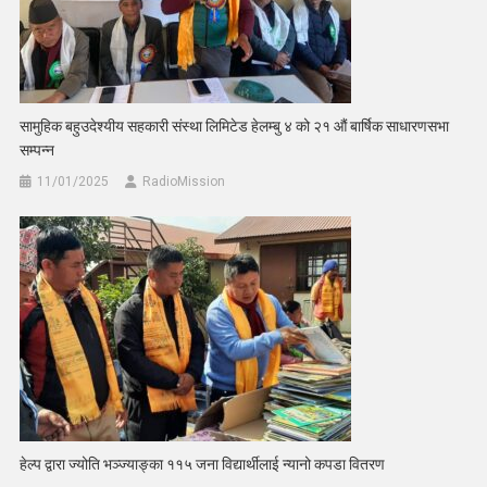
सामुहिक बहुउदेश्यीय सहकारी संस्था लिमिटेड हेलम्बु ४ को २१ औं बार्षिक साधारणसभा
सम्पन्न
11/01/2025
RadioMission
हेल्प द्वारा ज्योति भञ्ज्याङ्का ११५ जना विद्यार्थीलाई न्यानो कपडा वितरण