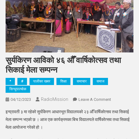
सुर्यकिरण आविको ४६ औँ वार्षिकोत्सव तथा
सिकाई मेला सम्पन्न
*
#
पालीका खबर
शिक्षा
समाचार
समाज
सिन्धुपाल्चोक
RadioMission
On
04/12/2023
Leave A Comment
सुर्यकिरण
इन्द्रावती ३ मा रहेको सुर्यकिरण आधारभूत विद्यालयको २३ औँ वार्षिकोत्सव तथा सिकाई
आविको
मेला सम्पन्न भएको छ । आज एक कार्यक्रमका बिच विद्यालयले वार्षिकोत्सव तथा सिकाई
४६
मेला आयोजना गरेको हो ।
औँ
वार्षिकोत्सव