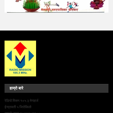
हाम्रो बारे
रेडियो मिसन १०५.३ मेगाहर्ज
ईन्द्रावती ५ जिरोकिलो