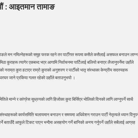
ोचौं : आइतमान तामाङ
ोको
ता
र
ान तामाङले मन नमिल्नेहरूको समुह फरक रहने तर पार्टीगत रूपमा कसैले कसैलाई असफल बनाउन लाग्न
िको
 कुराहरू त्यागेर एकबध्द भएर आगामि निर्वाचनमा पार्टिलाई बलियो बनाएर लैजानुपर्नेमा उहाँले
ा
राम्रा कुरा हटाएर राम्रो कुराको अनुशरण र पार्टीको भातृ संस्थाका केन्द्रीय सदस्यहरू
ं
घरघर जाने प्रकिया गलत रहेको उहाँले बताउनुभयो ।
मान
ाङ
िले मान्ने र कांग्रेस सुध्रनको लागि हिजोका कुरा बिर्सिएर भोलिको दिनको लागि लाग्नुपर्ने साथै
ुक संस्थाहरूको कार्यसमिति चलायमान बनाउन र समयमा अधिवेशन गराउन पार्टी नेतृत्वले ध्यान दिनुपर्
्ने बताउँदै आफुले टिकट पाएन भन्दैमा असहयोग गर्ने बानिको अन्त्य गर्नुपर्ने उहाँले सबैलाई आग्रह