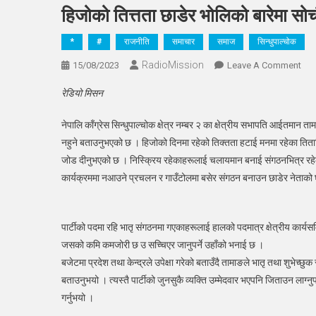
हिजोको तित्तता छाडेर भोलिको बारेमा स
*
#
राजनीति
समाचार
समाज
सिन्धुपाल्चोक
RadioMission
On
15/08/2023
Leave A Comment
हिज
रेडियो मिसन
तित्त
छाडे
नेपालि काँग्रेस सिन्धुपाल्चोक क्षेत्र नम्बर २ का क्षेत्रीय सभापति आईतम
भोल
नहुने बताउनुभएको छ । हिजोको दिनमा रहेको तिक्तता हटाई मनमा रहेका तितामिठा
बारेम
जोड दीनुभएको छ । निस्क्रिय रहेकाहरूलाई चलायमान बनाई संगठनभित्र रहेको न
सोचौ
कार्यक्रममा नआउने प्रचलन र गाउँटोलमा बसेर संगठन बनाउन छाडेर नेताको 
:
आइत
ताम
पार्टीको पदमा रहि भातृ संगठनमा गएकाहरूलाई हालको पदमात्र क्षेत्रीय कार्यसमित
जसको कमि कमजोरी छ उ सच्चिएर जानुपर्ने उहाँको भनाई छ ।
बजेटमा प्रदेश तथा केन्द्रले उपेक्षा गरेको बताउँदै तामाङले भातृ तथा शुभेच्छ
बताउनुभयो । त्यस्तै पार्टीको जुनसुकै व्यक्ति उम्मेदवार भएपनि जिताउन लाग्नुपर
गर्नुभयो ।