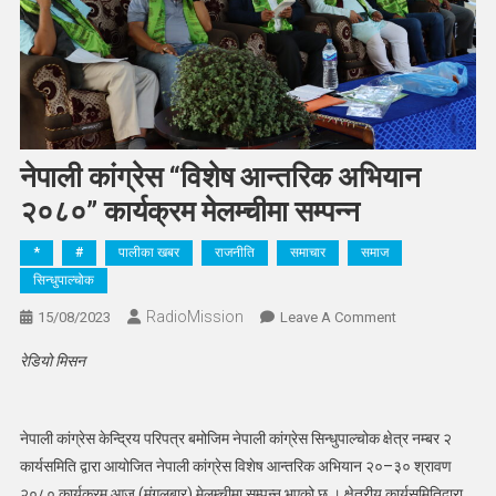
नेपाली कांग्रेस “विशेष आन्तरिक अभियान
२०८०” कार्यक्रम मेलम्चीमा सम्पन्न
*
#
पालीका खबर
राजनीति
समाचार
समाज
सिन्धुपाल्चोक
RadioMission
On
15/08/2023
Leave A Comment
नेपाली
रेडियो मिसन
कांग्रेस
“विशेष
आन्तरिक
नेपाली कांग्रेस केन्द्रिय परिपत्र बमोजिम नेपाली कांग्रेस सिन्धुपाल्चोक क्षेत्र नम्बर २
अभियान
कार्यसमिति द्वारा आयोजित नेपाली कांग्रेस विशेष आन्तरिक अभियान २०–३० श्रावण
२०८०”
२०८० कार्यक्रम आज (मंगलबार) मेलम्चीमा सम्पन्न भएको छ । क्षेत्रीय कार्यसमितिद्वारा
कार्यक्रम