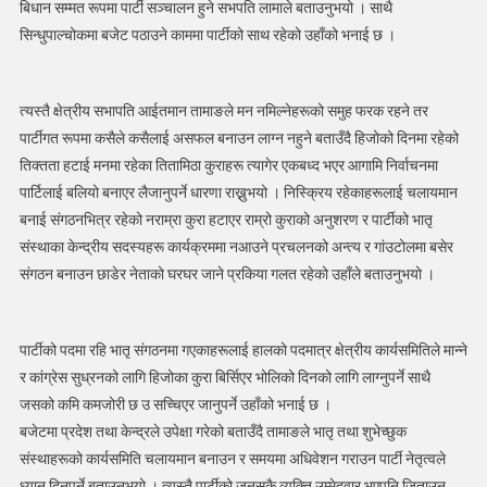
बिधान सम्मत रूपमा पार्टी सञ्चालन हुने सभपति लामाले बताउनुभयो । साथै
सिन्धुपाल्चोकमा बजेट पठाउने काममा पार्टीको साथ रहेको उहाँको भनाई छ ।
त्यस्तै क्षेत्रीय सभापति आईतमान तामाङले मन नमिल्नेहरूको समुह फरक रहने तर
पार्टीगत रूपमा कसैले कसैलाई असफल बनाउन लाग्न नहुने बताउँदै हिजोको दिनमा रहेको
तिक्तता हटाई मनमा रहेका तितामिठा कुराहरू त्यागेर एकबध्द भएर आगामि निर्वाचनमा
पार्टिलाई बलियो बनाएर लैजानुपर्ने धारणा राख्नुभयो । निस्क्रिय रहेकाहरूलाई चलायमान
बनाई संगठनभित्र रहेको नराम्रा कुरा हटाएर राम्रो कुराको अनुशरण र पार्टीको भातृ
संस्थाका केन्द्रीय सदस्यहरू कार्यक्रममा नआउने प्रचलनको अन्त्य र गांउटोलमा बसेर
संगठन बनाउन छाडेर नेताको घरघर जाने प्रकिया गलत रहेको उहाँले बताउनुभयो ।
पार्टीको पदमा रहि भातृ संगठनमा गएकाहरूलाई हालको पदमात्र क्षेत्रीय कार्यसमितिले मान्ने
र कांग्रेस सुध्रनको लागि हिजोका कुरा बिर्सिएर भोलिको दिनको लागि लाग्नुपर्ने साथै
जसको कमि कमजोरी छ उ सच्चिएर जानुपर्ने उहाँको भनाई छ ।
बजेटमा प्रदेश तथा केन्द्रले उपेक्षा गरेको बताउँदै तामाङले भातृ तथा शुभेच्छुक
संस्थाहरूको कार्यसमिति चलायमान बनाउन र समयमा अधिवेशन गराउन पार्टी नेतृत्वले
ध्यान दिनुपर्ने बताउनुभयो । त्यस्तै पार्टीको जुनसुकै व्यक्ति उम्मेदवार भएपनि जिताउन