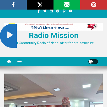
Skip
Saturday, August 08, 2026
About
Contact Us
to
content
Radio Mission
First Community Radio of Nepal after federal structure .