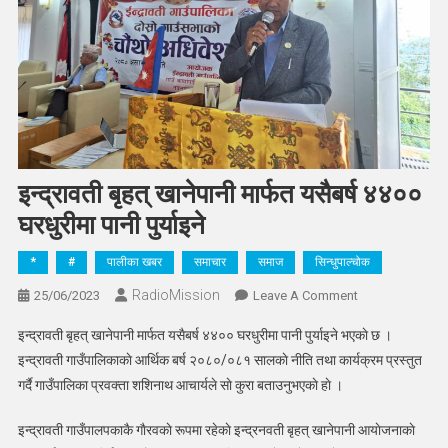
इन्द्रावती बृहत् खानेपानी मार्फत यसैबर्ष ४४००
घरधुरीमा पानी पुर्याइने
*
#
पालीका खबर
समाचार
समाज
सिन्धुपाल्चोक
RadioMission
On
25/06/2023
Leave A Comment
इन्द्रावती
इन्द्रावती बृहत् खानेपानी मार्फत यसैबर्ष ४४०० घरधुरीमा पानी पुर्याइने भएकाे छ ।
बृहत्
इन्द्रावती गाउँपालिकाकाे आर्थिक बर्ष २०८०/०८१ सालकाे नीति तथा कार्यक्रम प्रस्तुत
खानेपानी
गर्दै गाउँपालिका प्रवक्ता शशिनाथ आचार्यले साे कुरा बताउनुभएकाे हाे ।
मार्फत
यसैबर्ष
इन्द्रावती गाउँपालपकाकै गाैरवकाे रूपमा रहेकाे इन्द्रनवती बृहत् खानेपानी आयाेजनाकाे
४४००