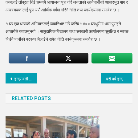
कामलाई तीब्रता दिई समयमै आयाजना पूरा गरि जनताकाे खानेपानीकाे आधारभुत माग र
घरधुरीमा
पानी
आवस्यकतालाई पूरा यसै आर्थिक बर्षमा गरिने नीति तथा कार्यक्रममा समावेश छ ।
पुर्याइने
१ घर एक धाराकाे अभियानलाई व्यवस्थित गरि करिव ४४०० घरधुरीमा धारा पुराइने
आचार्यले बताउनुभयाे । सामुदायिक विद्यालय तथा सरकारी कार्यालयमा सुरक्षित र स्वच्छ
पिउँने पानीकाे प्रवन्ध मिलाईने समेत नीति कार्यक्रममा समावेश छ ।
Post
इन्द्रावती गाउँपालिकालाई २०८० भित्रमा बालमैत्री पालिका बनाइने
यसै बर्ष इन्द्रावती गाउँपालिकामा ३० किमि सडक कालाेपत्रे गरिने
navigation
RELATED POSTS