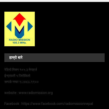
हाम्रो बारे
रेडियो मिसन १०५.३ मेगाहर्ज
ईन्द्रावती ५ जिरोकिलो
सम्पर्क नम्बर ९८४७३८९९००
website : www.radiomission.org
Facebook : https://www.facebook.com/radiomissionnepal