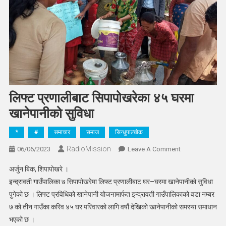
लिफ्ट प्रणालीबाट सिपापोखरेका ४५ घरमा
खानेपानीको सुविधा
*
#
समाचार
समाज
सिन्धुपाल्चोक
RadioMission
On
06/06/2023
Leave A Comment
लिफ्ट
अर्जुन बिक, शिपापोखरे ।
प्रणालीबाट
इन्द्रावती गाउँपालिका ७ सिपापोखरेमा लिफ्ट प्रणालीबाट घर–घरमा खानेपानीको सुविधा
सिपापोखरेका
पुगेको छ । लिफ्ट प्रविधिको खानेपानी योजनामार्फत इन्द्रावती गाउँपालिकाको वडा नम्बर
४५
७ को तीन गाउँका करिव ४५ घर परिवारको लागि वर्षौ देखिको खानेपानीको समस्या समाधान
घरमा
खानेपानीको
भएको छ ।