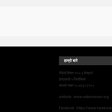
हाम्रो बारे
रेडियो मिसन १०५.३ मेगाहर्ज
ईन्द्रावती ५ जिरोकिलो
सम्पर्क नम्बर ९८४७३८९९००
website : www.radiomission.org
Facebook : https://www.faceboo