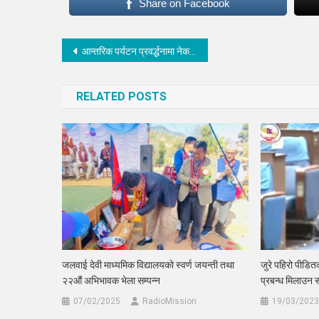
Share on Facebook
Post
आन्तरिक पर्यटन प्रवर्द्धनामा नेकपा एमाले सिन्धु-काठमाण्डौं सम्पर्क मन्चको पाँचपोखरी पदयात्रा
navigation
RELATED POSTS
जलवाई देवी माध्यमिक विद्यालयको स्वर्ण जयन्ती तथा
जुरे पहिरो पीडि
२२औं अभिभावक भेला सम्पन्न
प्रबन्ध मिलाउन 
07/02/2025
RadioMission
19/03/2023