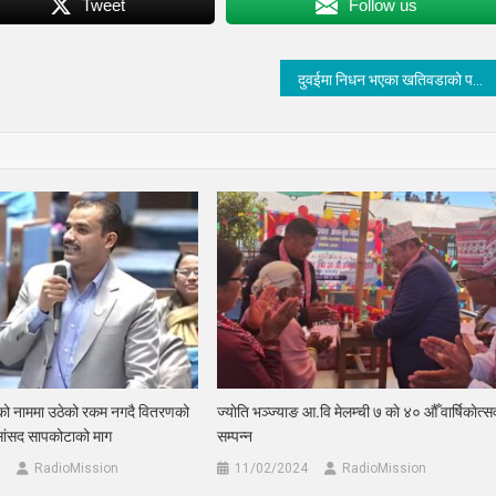
Tweet
Follow us
दुवईमा निधन भएका खतिवडाको परिवारलाई सांसद तामाङद्वारा सहयोग हस्तान्तरण
तको नाममा उठेको रकम नगदै वितरणको
ज्याेति भञ्ज्याङ आ.वि मेलम्ची ७ काे ४० औँ वार्षिकाेत्स
सांसद सापकोटाको माग
सम्पन्न
RadioMission
11/02/2024
RadioMission