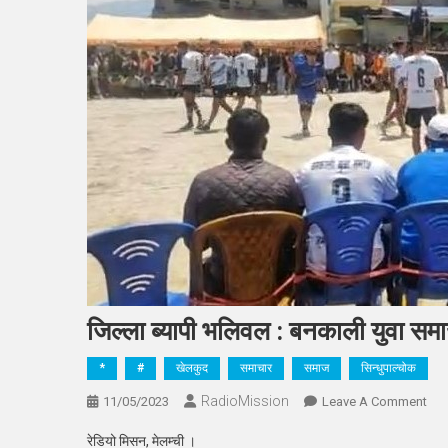
जिल्ला ब्यापी भलिवल : बनकाली युवा समा
*
#
खेलकुद
समाचार
समाज
सिन्धुपाल्चोक
RadioMission
On
11/05/2023
Leave A Comment
जिल्
रेडियो मिसन, मेलम्ची ।
ब्यापी