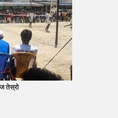
ज तेस्रो
ला