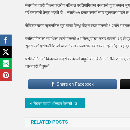
मेलम्चीमा जारी जिल्ला स्तरीय भलिवल प्रतियोगितामा बनकाली युवा समाज जु
भलि
गर्दै बनकाली तेस्रो भएको हो । उसले ७५ हजार रुपैयाँ नगद पुरस्कार पाउने छ
:
बनक
सेमिफाइनलमा सृजनशिल युवा क्लव सिन्धु योङ्ग स्टार मेलम्ची ९ ए सँग र बनका
युवा
समा
प्रतियोगिताको उपाधिका लागी मेलम्ची ७ र सिन्धु योङ्ग स्टार मेलम्ची ९ ए ले प
तेस्र
सुरु भएको प्रतियोगिताको आज नेपाल सरकारका स्वास्थ्य मन्त्री मोहन बहादुर
प्रतियोगिताको बिजेताले मन्त्री बस्नेतको बाहुलीबाट बिजेता टोलीले २ लाख,
जानकारी दिनुभयो ।
Share on Facebook
Post
जिल्ला ब्यापी भलिवल मेलम्ची : उपाधीको लागी मेलम्ची ७ र सिन्धु योङ्ग स्टार मेलम्ची ९ ए भिड्ने
navigation
RELATED POSTS