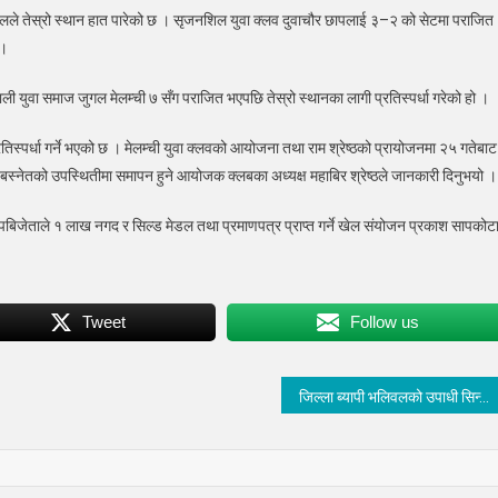
गलले तेस्रो स्थान हात पारेको छ । सृजनशिल युवा क्लव दुवाचौर छापलाई ३–२ को सेटमा पराजित
वल
 ।
ाली
ली युवा समाज जुगल मेलम्ची ७ सँग पराजित भएपछि तेस्रो स्थानका लागी प्रतिस्पर्धा गरेको हो ।
ज
्रतिस्पर्धा गर्ने भएको छ । मेलम्ची युवा क्लवको आयोजना तथा राम श्रेष्ठको प्रायोजनमा २५ गतेबाट
ो
 बस्नेतको उपस्थितीमा समापन हुने आयोजक क्लबका अध्यक्ष महाबिर श्रेष्ठले जानकारी दिनुभयो ।
 उपबिजेताले १ लाख नगद र सिल्ड मेडल तथा प्रमाणपत्र प्राप्त गर्ने खेल संयोजन प्रकाश सापकोटा
Tweet
Follow us
जिल्ला ब्यापी भलिवलको उपाधी सिन्धु योङ्ग स्टारलाई, पुरस्कार बितरण केहीबेरमा