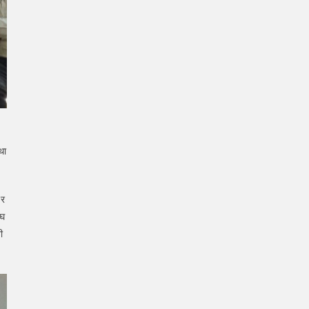
था
 र
ंघ
ी