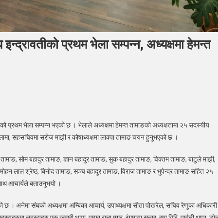
द्रावतीको प्रथम भेला सम्पन्न, अध्यक्षमा हेमन्त
ान्त्रिक
वासी
 प्रथम भेला सम्पन्न भएको छ । भेलाले अध्यक्षमा हेमन्त तामाङको अध्यक्षतामा २५ सदस्यीय
ाति
ि लामा, सहसचिवमा सरोज माझी र कोषाध्यक्षमा लाक्पा तामाङ चयन हुनुभएको छ ।
ंघ
्रावतीको
ामाङ, सोम बहादुर तामाङ, ज्ञान बहादुर तामाङ, सुक बहादुर तामाङ, विक्तम तामाङ, बाटुले माझी,
थम
 मोहन लाल श्रेष्ठ, बिनोद तामाङ, सञ्च बहादुर तामाङ, विराज तामाङ र भुपेन्द्र तामाङ सहित २५
्न,
नाथ आचार्यले बताउनुभयो ।
्षमा
 छ । अनेमा संघको अध्यक्षमा अम्बिका आचार्य, उपाध्यक्षमा सीता पोखरेल, सचिव रेणुका अधिकारी
त
ाङ
रुमा सदस्यहरु एक कुमारी थापा, पम्फा राना मगर, रंगमाया सुनार, रमा गिरि, पार्वती थापा, डोल्