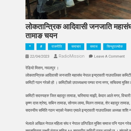
लोकतान्त्रिक आदिवासी जनजाति महासंघ इन्
तामाङ चयन
*
#
राजनीति
समाचार
समाज
सिन्धुपाल्चोक
RadioMission
On
22/04/2023
Leave A Comment
लोकत
रेडियो मिसन, नवलपुर ।
आदि
लोकतान्त्रिक आदिवासी जनजाति महासंघ नेपाल इन्द्रावती गाउपालिका कमिटीको
जनज
कमिटी गठन गरेको हो । कमिटीको उपाध्यक्षमा पम्फा राना मगर, सचिवमा मुक्त
महास
इन्द
कमिटी सदस्यहरु जित बहादुर तामाङ, चरिमाया माझी, केदार आले मगर, विचारी त
प्र
कृष्ण दास श्रेष्ठ, सबिन तामाङ, सोनाम लामा, मिलन तामाङ, शेर बहादुर तामाङ,
भेला
सम्पन
सदस्यीय समिति गठन भएको नेकपा एमाले इन्द्रावती गाउपालिका अध्यक्ष शशि 
अध्यक
भेलाले अखिल नेपाल महिला संघ र नेपाल उत्पिडित मुक्ति समाज पनि गठन गरेको
हेमन्
ताम
सहसचिवमा लक्ष्मी दंगाल सहित १९ सदस्यीय कमिटी गठन भएको छ । संघको सदस्यह