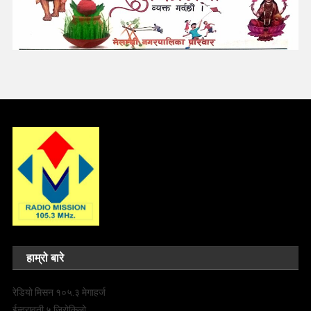
हाम्रो बारे
रेडियो मिसन १०५.३ मेगाहर्ज
ईन्द्रावती ५ जिरोकिलो