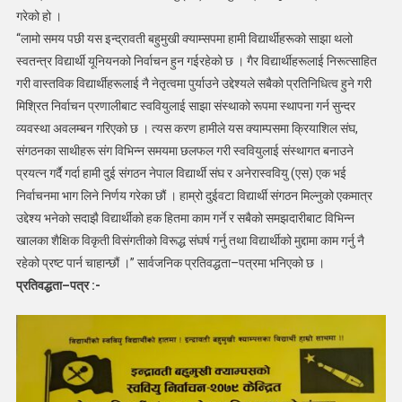
र
गरेको हो ।
अनेरास्ववियु
“लामो समय पछी यस इन्द्रावती बहुमुखी क्याम्सपमा हामी विद्यार्थीहरूको साझा थलो
(एस)को
स्वतन्त्र विद्यार्थी यूनियनको निर्वाचन हुन गईरहेको छ । गैर विद्यार्थीहरूलाई निरूत्साहित
संयुक्त
गरी वास्तविक विद्यार्थीहरूलाई नै नेतृत्वमा पुर्याउने उद्देश्यले सबैको प्रतिनिधित्व हुने गरी
प्रतिवद्धता–
मिश्रित निर्वाचन प्रणालीबाट स्ववियुलाई साझा संस्थाको रूपमा स्थापना गर्न सुन्दर
पत्र
व्यवस्था अवलम्बन गरिएको छ । त्यस करण हामीले यस क्याम्पसमा क्रियाशिल संघ,
सार्वजनिक
संगठनका साथीहरू संग विभिन्न समयमा छलफल गरी स्ववियुलाई संस्थागत बनाउने
प्रयत्न गर्दै गर्दा हामी दुई संगठन नेपाल विद्यार्थी संघ र अनेरास्ववियु (एस) एक भई
निर्वाचनमा भाग लिने निर्णय गरेका छौं । हाम्रो दुईवटा विद्यार्थी संगठन मिल्नुको एकमात्र
उद्देश्य भनेको सदाझै विद्यार्थीको हक हितमा काम गर्ने र सबैको समझदारीबाट विभिन्न
खालका शैक्षिक विकृती विसंगतीको विरूद्ध संघर्ष गर्नु तथा विद्यार्थीको मुद्दामा काम गर्नु नै
रहेको प्रष्ट पार्न चाहान्छौं ।” सार्वजनिक प्रतिवद्धता–पत्रमा भनिएको छ ।
प्रतिवद्धता–पत्र :-