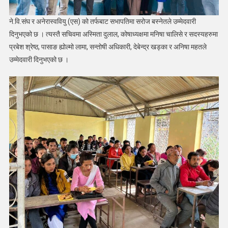
ने.वि.संघ र अनेरास्ववियु (एस) को तर्फबाट सभापतिमा सरोज बस्नेतले उम्मेदवारी
दिनुभएको छ । त्यस्तै सचिवमा अस्मिता दुलाल, कोषाध्यक्षमा मनिषा चालिसे र सदस्यहरुमा
प्रबेश श्रेष्ठ, पासाङ ह्योल्मो लामा, सन्तोषी अधिकारी, देबेन्द्र खड्का र अनिषा महतले
उम्मेदवारी दिनुभएको छ ।