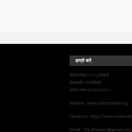
हाम्रो बारे
रेडियो मिसन १०५.३ मेगाहर्ज
ईन्द्रावती ५ जिरोकिलो
सम्पर्क नम्बर ९८४७३८९९००
website : www.radiomission.org
Facebook : https://www.faceboo
Gmail : 105.3mission@gmail.com