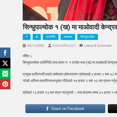
सिन्धुपाल्चोक १ (ख) मा माओवादी केन्द
*
#
राजनीति
समाचार
सिन्धुपाल्चोक
RadioMission
On
24/11/2022
Leave A Comment
सिन्
मंसिर ८
१
सिन्धुपाल्चोक प्रतिनिधि सभा क्षेत्र नं. १ प्रदेश सभा (ख) मा माओवादी केन्द
(ख)
मा
प्रमुख प्रतिस्पर्धी एमाले उम्मेदवार होमनारायण श्रेष्ठलाई ४ हजार २ सय ४३ म
माओ
गरेको अन्तिम मतपरिणामअनुसार पौडेलले १७ हजार २ सय ५६ मत प्राप्त गर्नु
केन्
सरल
श्रेष्ठले १३ हजार १३ मत मात्र गाउनुभयो । यस क्षेत्रमा जम्मा ३५ हज
विज
Share on Facebook