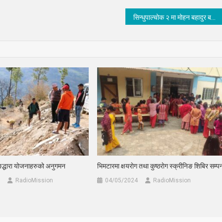
सिन्धुपाल्चोक २ मा मोहन बहादुर बस्नेत बिजयी
ङद्धारा योजनाहरुको अनुगमन
भिमटारमा क्षयराेग तथा कुष्ठराेग स्क्रीनिङ शिबिर सम्पन
RadioMission
04/05/2024
RadioMission