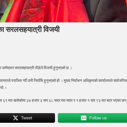
्रका सरलसहयात्री विजयी
धुपाल्चोक
्रका उम्मेदवार सरलसहयात्री पौडेले विजयी हुनुभएको छ ।
तान्तरले पराजित गर्दै उनी निर्वाचि हुनुभएको हो । मुख्य निर्वाचन अधिकृतको कार्यालयले सार्वजनि
वादी
भयो ।
द्रका
सहयात्री
ार ५ सय ६१ मत खसेकोमा ३४ हजार ३ सय ६८ सदर मत सदर र १ हजार १ सय ९३ मत बदर भएका छन्
यी
Tweet
Follow us