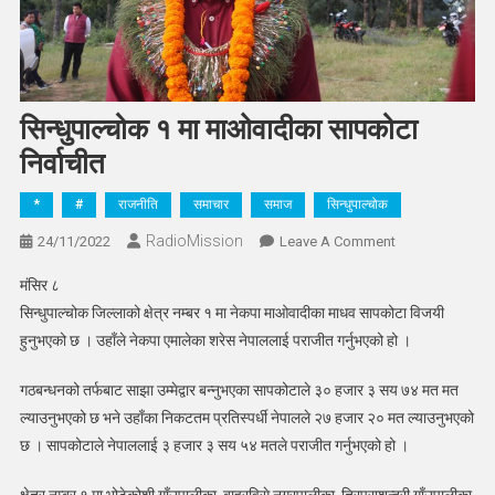
सिन्धुपाल्चोक १ मा माओवादीका सापकोटा
निर्वाचीत
*
#
राजनीति
समाचार
समाज
सिन्धुपाल्चोक
RadioMission
On
24/11/2022
Leave A Comment
सिन्धुपाल्चोक
मंसिर ८
१
सिन्धुपाल्चोक जिल्लाको क्षेत्र नम्बर १ मा नेकपा माओवादीका माधव सापकोटा विजयी
मा
हुनुभएको छ । उहाँले नेकपा एमालेका शरेस नेपाललाई पराजीत गर्नुभएको हो ।
माओवादीका
सापकोटा
गठबन्धनको तर्फबाट साझा उम्मेद्वार बन्नुभएका सापकोटाले ३० हजार ३ सय ७४ मत मत
निर्वाचीत
ल्याउनुभएको छ भने उहाँका निकटतम प्रतिस्पर्धी नेपालले २७ हजार २० मत ल्याउनुभएको
छ । सापकोटाले नेपाललाई ३ हजार ३ सय ५४ मतले पराजीत गर्नुभएको हो ।
क्षेत्र नम्बर १ मा भोटेकोशी गाँउपालीका, बाह्रविसे नगरपालीका, त्रिपुराशुन्दरी गाँउपालीका,