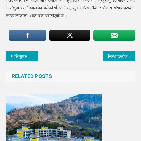
लिसँखुपाखर गाँउपालीका, बलेफी गाँउपालीका, जुगल गाँउपालीका र चौतारा साँगाचोकगढी
नगरपालीकाको ५ वटा वडा समेटीएको छ ।
Post
सिन्धुपाल्चोक २ को प्रदेश (क) मा दुलाल विजयी
सिन्धुपाल्चोक १ (ख) मा माओवादी केन्द्रका सरलसहयात्री विजयी
navigation
RELATED POSTS