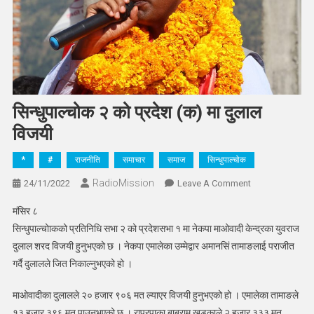
सिन्धुपाल्चोक २ को प्रदेश (क) मा दुलाल
विजयी
*
#
राजनीति
समाचार
समाज
सिन्धुपाल्चोक
RadioMission
On
24/11/2022
Leave A Comment
सिन्धुपाल्चोक
मंसिर ८
२
सिन्धुपाल्चोाकको प्रतिनिधि सभा २ को प्रदेशसभा १ मा नेकपा माओवादी केन्द्रका युवराज
को
दुलाल शरद विजयी हुनुभएको छ । नेकपा एमालेका उम्मेद्वार अमानसिं तामाङलाई पराजीत
प्रदेश
गर्दै दुलालले जित निकाल्नुभएको हो ।
(क)
मा
माओवादीका दुलालले २० हजार ९०६ मत ल्याएर विजयी हुनुभएको हो । एमालेका तामाङले
दुलाल
विजयी
१३ हजार ३९६ मत पाउनुभएको छ । राप्रपाका बाबुराम खड्काले २ हजार ३३३ मत