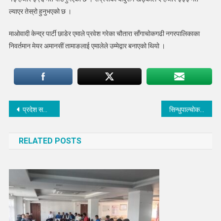
ल्याएर तेस्रो हुनुभएको छ ।
माओवादी केन्द्र पार्टी छाडेर एमाले प्रवेश गरेका चौतारा साँगाचोकगढी नगरपालिकाका
निवर्तमान मेयर अमानसीं तामाङलाई एमालेले उम्मेद्वार बनाएको थियो ।
Post
प्रदेश सभामा विजय हुने मसिना को हुन् ?
सिन्धुपाल्चोक १ मा माओवादीका सापकोटा निर्वाचीत
navigation
RELATED POSTS