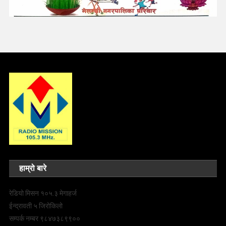
हाम्रो बारे
रेडियो मिसन १०५.३ मेगाहर्ज
ईन्द्रावती ५ जिरोकिलो
सम्पर्क नम्बर ९८४७३८९९००