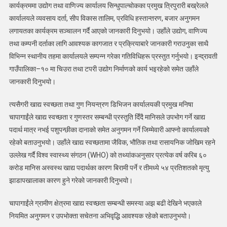
अन्तरक्रिया
कार्यक्रममा उद्योग तथा वाणिज्य कार्यालय सिन्धुपाल्चोकका प्रमुख त्रिपुरारी बख्रेलले
कार्यक्रम
कार्यालयले व्यवसाय दर्ता, सीप विकास तालिम, प्रविधि हस्तान्तरण, बजार अनुगमन
इन्द्रावतीमा
लगायतका कार्यक्रम सञ्चालन गर्दै आएको जानकारी दिनुभयो। उहाँले उद्योग, वाणिज्य
सम्पन्न
तथा कम्पनी दर्ताका लागि आवश्यक कागजात र प्रक्रियाबारे जानकारी गराउनुका साथै
विभिन्न स्थानीय तहमा कार्यालयले सम्पन्न गरेका गतिविधिहरू प्रस्तुत गर्नुभयो। इन्द्रावती
गाउँपालिका–१० मा चिउरा तथा टपरी उद्योग निर्माणको कार्य भइरहेको समेत उहाँले
जानकारी दिनुभयो।
त्यसैगरी खाद्य स्वच्छता तथा गुण नियन्त्रण डिभिजन कार्यालयकी प्रमुख मनिषा
चापागाईंले खाद्य स्वच्छता र गुणस्तर सम्बन्धी प्रस्तुति दिँदै मानिसले उपभोग गर्ने खाद्य
पदार्थ मात्र नभई पशुपन्छीका दानाको समेत अनुगमन गर्ने जिम्मेवारी आफ्नो कार्यालयको
रहेको बताउनुभयो। उहाँले खाद्य स्वच्छतामा जैविक, भौतिक तथा रासायनिक जोखिम रहने
उल्लेख गर्दै विश्व स्वास्थ्य संगठन (WHO) को तथ्यांकअनुसार प्रत्येक वर्ष करिब ६०
करोड मानिस अस्वस्थ खाद्य पदार्थका कारण बिरामी पर्ने र तीमध्ये ५४ प्रतिशतको मृत्यु
झाडापखालाका कारण हुने गरेको जानकारी दिनुभयो।
चापागाईंले ग्रामीण क्षेत्रमा खाद्य स्वच्छता सम्बन्धी समस्या अझ बढी देखिने भएकाले
नियमित अनुगमन र उपभोक्ता सचेतना अभिवृद्धि आवश्यक रहेको बताउनुभयो।