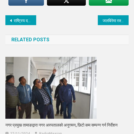
Post
राष्ट्रिय दलित पत्रकार सङ्घको अध्यक्षमा बराइली
जलबिरेमा रक्तदान कार्यक्रम सम्पन्न, ५२ जनाद्वारा रक्तदान
navigation
RELATED POSTS
नगर प्रमुख तामाङद्वारा नगर अस्पतालको अनुगमन, छिटाे कम सम्पन्न गर्न निर्देशन
27/11/2024
RadioMission