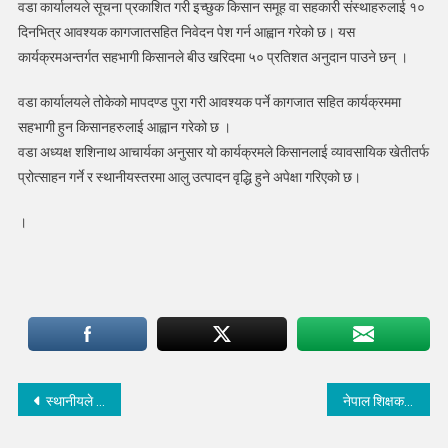
वडा कार्यालयले सूचना प्रकाशित गरी इच्छुक किसान समूह वा सहकारी संस्थाहरुलाई १०
कार्यक्रम
सञ्चालन
दिनभित्र आवश्यक कागजातसहित निवेदन पेश गर्न आह्वान गरेको छ। यस
हुने
कार्यक्रमअन्तर्गत सहभागी किसानले बीउ खरिदमा ५० प्रतिशत अनुदान पाउने छन् ।
(सुचनासहित)
वडा कार्यालयले तोकेको मापदण्ड पुरा गरी आवश्यक पर्ने कागजात सहित कार्यक्रममा
सहभागी हुन किसानहरुलाई आह्वान गरेको छ ।
वडा अध्यक्ष शशिनाथ आचार्यका अनुसार यो कार्यक्रमले किसानलाई व्यावसायिक खेतीतर्फ
प्रोत्साहन गर्ने र स्थानीयस्तरमा आलु उत्पादन वृद्धि हुने अपेक्षा गरिएको छ।
।
Post
स्थानीयले गरे मेलम्चीको मुहान बन्द, काठमाडौंमा पानी आपूर्ति ठप्प
नेपाल शिक्षक संघद्वारा आयोजित रक्तदानमा ४६ जनाले गरे रक्तदान
navigation