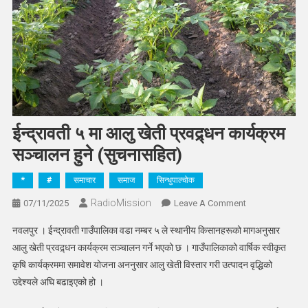
ईन्द्रावती ५ मा आलु खेती प्रवद्र्धन कार्यक्रम
सञ्चालन हुने (सुचनासहित)
*
#
समाचार
समाज
सिन्धुपाल्चोक
RadioMission
On
07/11/2025
Leave A Comment
ईन्द्रावती
नवलपुर । ईन्द्रावती गाउँपालिका वडा नम्बर ५ ले स्थानीय किसानहरूको मागअनुसार
५
आलु खेती प्रवद्र्धन कार्यक्रम सञ्चालन गर्ने भएको छ । गाउँपालिकाको वार्षिक स्वीकृत
मा
कृषि कार्यक्रममा समावेश योजना अननुसार आलु खेती विस्तार गरी उत्पादन वृद्धिको
आलु
उद्देश्यले अघि बढाइएको हो ।
खेती
प्रवद्र्धन