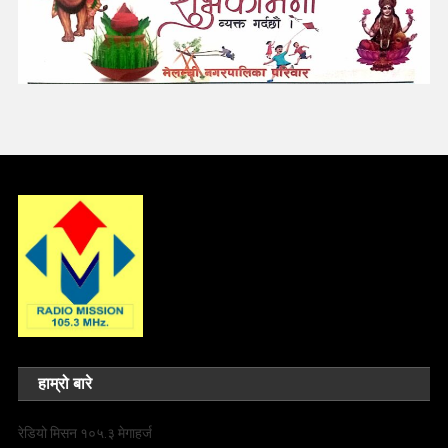
हाम्रो बारे
रेडियो मिसन १०५.३ मेगाहर्ज