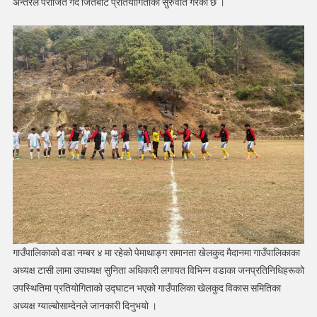
अन्तरले पराजित गर्दै जितबाट प्रतियोगिताको सुरुवात गरेको छ ।
गाउँपालिकाको वडा नम्बर ४ मा रहेको पेमाथाङ्ग समानता खेलकुद मैदानमा गाउँपालिकाका
अध्यक्ष टासी लामा उपाध्यक्ष सुनिता अधिकारी लगायत विभिन्न वडाका जनप्रतिनिधिहरूको
उपस्थितिमा प्रतियोगिताको उद्घाटन भएको गाउँपालिका खेलकुद विकास समितिका
अध्यक्ष ग्याल्बोसाम्देनले जानकारी दिनुभयो ।