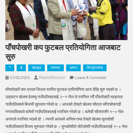
पाँचपोखरी कप फुटबल प्रतियोगिता आजबाट
सुरु
*
#
खेलकुद
समाचार
समाज
सिन्धुपाल्चोक
RadioMission
On
27/02/2025
Leave A Comment
पाँचपोखरी
पाँचपोखरी कप प्रथम जिल्ला स्तरीय फुटबल प्रतियोगिता आज देखि सुरु भएको छ ।
कप
उद्घाटन खेलमा हेलम्बु गाउँपालिकालाई २–१ गोल ले पराजित गर्दै पाँचपोखरी थाङ्पाल
फुटबल
गाउँपालिकाले बिजयी सुरुवात गरेको छ । आजको दोस्रो खेलमा चौतारा साँगाचोकगढी
प्रतियोगिता
नगरपालिकाले बलेफी गाउँपालिकालाई पराजित गरेको छ । बलेफी चौतारासँग १–० गोल
आजबाट
सुरु
अन्तरले पराजित भएको हो । त्यस्तै आजको अन्तिम तथा तेस्रो खेलमा सुनकोशी
गाउँपालिकाले विजय सुरुवात गरेको छ । सुनकोशीले भोटेकोशी गाउँपालिकालाई १–० गोल