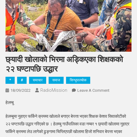
छ्यादी खोलाको भिरमा अड्किएका शिक्षकको
२२ घण्टापछि उद्धार
*
#
समाचार
समाज
सिन्धुपाल्चोक
RadioMission
On
18/09/2022
Leave A Comment
छ्यादी
हेलम्बु
खोलाको
भिरमा
हेलम्बुमा नुहाएर फर्किने क्रममा खोलाले बगाएर बेपत्ता भएका शिक्षक केशव सिवाकोटीको
अड्किएका
२२ घण्टापछि उद्धार गरिएको छ । हेलम्बु गाउँपालिका वडा नम्बर १ छ्यादी खोलामा नुहाएर
शिक्षकको
फर्किने क्रममा लेउ लागेको ढुङ्गामा चिप्लिएपछी खोलामा हिजो शनिवार बेपत्ता भएका
२२