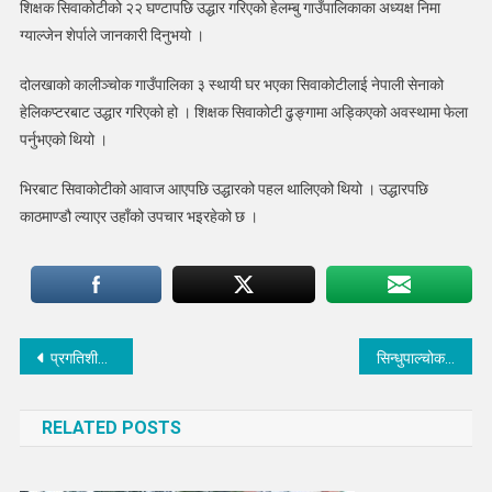
शिक्षक सिवाकोटीको २२ घण्टापछि उद्धार गरिएको हेलम्बु गाउँपालिकाका अध्यक्ष निमा
घण्टापछि
उद्धार
ग्याल्जेन शेर्पाले जानकारी दिनुभयो ।
दोलखाको कालीञ्चोक गाउँपालिका ३ स्थायी घर भएका सिवाकोटीलाई नेपाली सेनाको
हेलिकप्टरबाट उद्धार गरिएको हो । शिक्षक सिवाकोटी ढुङ्गामा अड्किएको अवस्थामा फेला
पर्नुभएको थियो ।
भिरबाट सिवाकोटीको आवाज आएपछि उद्धारको पहल थालिएको थियो । उद्धारपछि
काठमाण्डौ ल्याएर उहाँको उपचार भइरहेको छ ।
Post
प्रगतिशील राष्ट्रिय शिक्षक सङ्गठन सिन्धुपाल्चोकको अध्यक्षमा बस्नेत
सिन्धुपाल्चोकमा आत्महत्या गर्नेको संख्या बढ्दो
navigation
RELATED POSTS