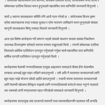
। समितिको महासचिवमा तारा बानियाँ, सचिबमा एकलाल श्रेष्ठ, उपसचिबमा चन्दा श्रेष्ठ र
अध्यक्षमा
पुष्कर
कोषाध्यक्ष प्रतिमा धिताल चयन हुनुभएको महासचिव तारा बानियाँले जानकारी दिनुभयो ।
धिताल
साथै ३ सदस्य सल्लाहकार समिति पनि आजै गठन गरेको छ । संयोजकमा बिजय कृष्ण
श्रेष्ठ सदस्यहरुमा रुद्र पसाद्र दुलाल र प्रेम नारायण लामिछाने चयन हुनुभएको संघका
कानुनी सल्लाहकार बिष्णु पसाद्र धिताले जानकारी दिनुभयो ।
आज एक बिशेष कार्यक्रम गरी सम्पन्न भएको संघको साधरण सभामा सघंका निबर्तमान
उपाध्यक्ष विजयकृष्ण श्रेष्ठले स्वागत मन्तब्य राख्नुभएको थियो । त्यस्तै कोषाध्यक्ष प्रतिमा
धितालले आर्थिक प्रतिवेदन प्रस्तुत गर्नुभएको गर्नुका साथै महासचिव तारा बानियाँले
बार्षिक प्रगती प्रतिवेदन प्रस्तुत गर्नुभएको थियो ।
कार्यक्रममा मेलम्ची नगरपालिकाका प्रमुख आइतमान तामाङले मौसम हेरेर मेलम्चीमा
तत्काल अस्थाई ह्युम पाइप राखिने बताउनुभयो । दशै अघि नै यातायात सञ्चालनको लागि
ह्युम पाइप राख्ने योजना रहेको उहाँले बताउनुभयो । स्थायी रूपमा यातायात सञ्चालनको
लागि मेलम्ची खोलामा बेलिबृज राख्नको लागि नगरपालिकाको बजेटले मात्र नपुग्ने भएकाले
थप रकमको लागी मन्त्रालयमा पहल गरिरहेको तामाङले जानकारी दिनुभयो ।
कार्यक्रममा उपप्रमुख उमा प्रधानले ब्यापारी तथा ब्यवसायीहरुसँग छलफल गर्दै अगाडि