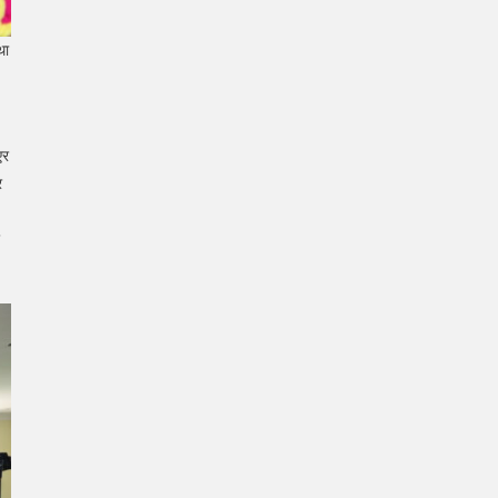
था
एर
र