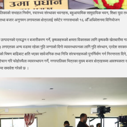
काकाे सभाहल निर्माण, स्वास्थ्य संस्थाका भवनहरू, बहुआयामिक सामुदायिक भवन, शिक्षा युवा त
िचालन तथा बजार अनुगमन लगायतका क्षेत्रलाई समेटेर नगरसभाकाे १६ औँ अधिवेशनमा विनियाेजन
त्पादनकाे प्रवद्धन र बजारीकरण गर्ने, कृषकहरूकाे क्षमता विकासका लागि कृषककै खेतबारीमा ग
लगाएतका अन्य वडामा रहेका गुठि जग्गाको दिगाे व्यावस्थापनका लागि गुठि संस्थान, प्रदेश सरका
े भिषण बाढिबाट क्षति भएका सार्वजनिक तथा निजि संरचनाहरूकाे पुनर्निर्माण गर्न निरन्तरता दिने,
हिचान गरि फाेहाेरमैला व्यावस्थापन गर्ने, नगरपालिका भित्रका मुख्य बजार क्षेत्रहरूमा आवश्यकता र
टमा समावेश गरेको छ ।