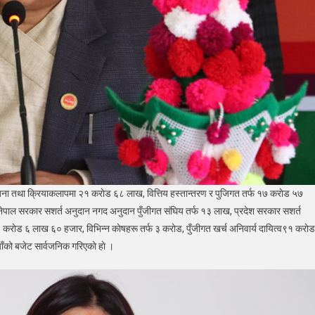
जना तथा क्रियाकलापमा २१ कराेड ६८ लाख, वित्तिय हस्तान्तरण र पुजिगत तर्फ १७ कराेड ५७
नेपाल सरकार सशर्त अनुदान नगद अनुदान पुँजीगत संघिय तर्फ १३ लाख, प्रदेश सरकार सशर्त
ाेड ६ लाख ६० हजार, विभिन्न काेषहरू तर्फ ३ कराेड, पुँजीगत खर्च अनिवार्य दायित्व९१ कराेड
ो बजेट सार्वजनिक गरिएकाे हाे ।