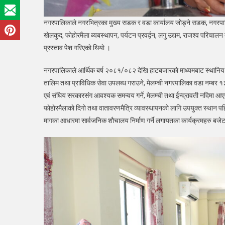
नगरपालिकाले नगरभित्रका मुख्य सडक र वडा कार्यालय जाेड्ने सडक, नगरपालि
खेलकुद, फाेहाेरमैला ब्यबस्थापन, पर्यटन प्रवर्द्वन, लगु उद्यम, राजश्व पर
प्रस्ताव पेश गरिएकाे थियाे ।
नगरपालिकाले आर्थिक बर्ष २०८१/०८२ देखि हाटबजारकाे माध्यमबाट स्थानिय उ
तालिम तथा प्राविधिक सेवा उपलब्ध गराउने, मेलम्ची नगरपालिका वडा नम्बर १३ 
एवं संघिय सरकारसंग आवश्यक समन्वय गर्ने, मेलम्ची तथा ईन्द्रावती नदिमा आएका
फाेहाेरमैलाकाे दिगाे तथा वातावरणमैत्रि व्यावस्थापनकाे लागि उपयुक्त स्थान प
मागका आधारमा सार्वजनिक शाैचालय निर्माण गर्ने लगायतका कार्यक्रमहरु बजे