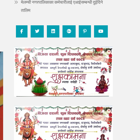
मेलम्ची नगरपालिकाका कर्मचारीलाई एआईसम्बन्धी दुईदिने
तालिम