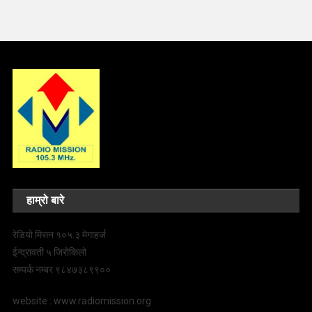
हाम्रो बारे
रेडियो मिसन १०५.३ मेगाहर्ज
ईन्द्रावती ५ जिरोकिलो
सम्पर्क नम्बर ९८४७३८९९००
website : www.radiomission.org