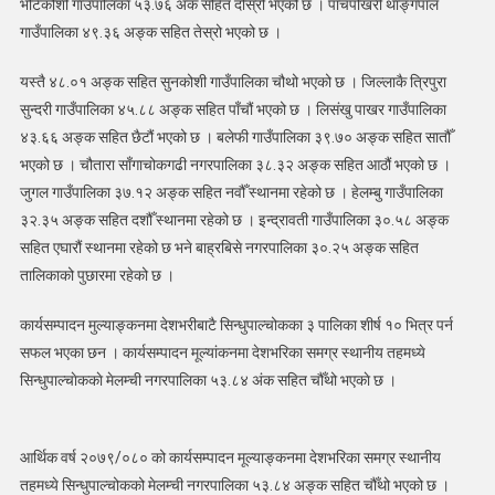
भोटेकोशी गाउँपालिका ५३.७६ अंक सहित दोस्रो भएको छ । पाँचपोखरी थाङ्गपाल
पहिलो
:
गाउँपालिका ४९.३६ अङ्क सहित तेस्रो भएको छ ।
कुन
यस्तै ४८.०१ अङ्क सहित सुनकोशी गाउँपालिका चौथो भएको छ । जिल्लाकै त्रिपुरा
पालिका
कुन
सुन्दरी गाउँपालिका ४५.८८ अङ्क सहित पाँचौं भएको छ । लिसंखु पाखर गाउँपालिका
स्थानमा
४३.६६ अङ्क सहित छैटौं भएको छ । बलेफी गाउँपालिका ३९.७० अङ्क सहित सातौँ
भएको छ । चौतारा साँगाचोकगढी नगरपालिका ३८.३२ अङ्क सहित आठौं भएको छ ।
जुगल गाउँपालिका ३७.१२ अङ्क सहित नवौँ स्थानमा रहेको छ । हेलम्बु गाउँपालिका
३२.३५ अङ्क सहित दशौँ स्थानमा रहेको छ । इन्द्रावती गाउँपालिका ३०.५८ अङ्क
सहित एघारौं स्थानमा रहेको छ भने बाह्रबिसे नगरपालिका ३०.२५ अङ्क सहित
तालिकाको पुछारमा रहेको छ ।
कार्यसम्पादन मुल्याङ्कनमा देशभरीबाटै सिन्धुपाल्चोकका ३ पालिका शीर्ष १० भित्र पर्न
सफल भएका छन ।
कार्यसम्पादन मूल्यांकनमा देशभरिका समग्र स्थानीय तहमध्ये
सिन्धुपाल्चाेककाे मेलम्ची नगरपालिका ५३.८४ अंक सहित चौँथो भएकाे छ ।
आर्थिक वर्ष २०७९/०८० को कार्यसम्पादन मूल्याङ्कनमा देशभरिका समग्र स्थानीय
तहमध्ये सिन्धुपाल्चोकको मेलम्ची नगरपालिका ५३.८४ अङ्क सहित चौँथो भएको छ ।