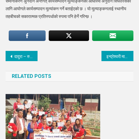
समानीकरण अुनदान अन्तर्गत् कार्यसम्पादन मूल्याङ्कनका आधारमा अनुदान सिफारिसको
लागि आयोगले कार्यसम्पादन मूल्यांकन गर्ने बताईएको छ । यो मूल्याङ्कनलाई स्थानीय
तहबीचको सकारात्मक प्रतिस्पर्धाको रुपमा पनि हेर्ने गरिन्छ ।
Post
दादुरा – रुवेला खोप अभियान सञ्चालनका लागी इन्द्रावतीमा योजना तर्जुमा तथा अभिमुखिकरण कार्यक्रम
इन्द्रेश्वरी माविमा बैंकिङ्ग ज्ञान तथा वित्तीय साक्षरता कार्यक्रम सम्पन्न
navigation
RELATED POSTS