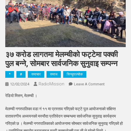
३७ करोड लागतमा मेलम्चीको फट्टेमा पक्की
पुल बन्ने, सोमबार सार्वजनिक सुनुवाइ सम्पन्न
*
#
समाचार
समाज
सिन्धुपाल्चोक
RadioMission
On
12/02/2024
Leave A Comment
३७
रेडियो मिसन, मेलम्ची ।
करोड
लागतमा
मेलम्ची नगरपालिका वडा नं ११ मा प्रस्ताव गरिएको फट्टे पुल आयोजनाको संक्षिप्त
मेलम्चीको
वातावरणीय अध्ययनको मस्यौदा प्रतिवेदन सम्बन्धमा सार्वजनिक सुनुवाइ कार्यक्रम
फट्टेमा
गरिएको छ । मेलम्ची नगरपालिकाको आयोजनामा सोमबार सार्वजनिक सुनुवाइ गरिएको हो
पक्की
। प्राविधिक सहयोग स्टारलाइन मल्टी कन्सल्टेन्सी प्रा.ली ले गरेको थियो ।
पुल