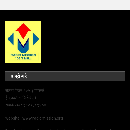
हाम्रो बारे
रेडियो मिसन १०५.३ मेगाहर्ज
ईन्द्रावती ५ जिरोकिलो
सम्पर्क नम्बर ९८४७३८९९००
website : www.radiomission.org