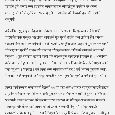
प्रोजेक्ट गर्ने निर्णय लिइएको हो”, प्रधानले भन्नुभयो । यहाँ पुल बन्यो भने व्यवसाय
प्रवर्द्धन हुने, बजार सम्म उत्पादित सामान लैजान सजिलो हुने उपमेयर प्रधानले
बताउनुभयो । “यो प्रोजेक्ट सफल हुनु नै नगरपालिकाको गौरवको कुरा हो”, उहाँले
भन्नुभयो ।
सार्वजनिक सुनुवाइ कार्यक्रममा उठेका प्रश्न र जिज्ञासा माथि प्रकाश पार्दै मेलम्ची
नगरपालिकाका प्रमुख आइतमान तामाङले पुल पुरानै ठाउँमा बन्न लागेको हुँदा समस्या
नआउने विश्वास व्यक्त गर्नुभयो । बाढी गएको २ वर्ष हुँदा समेत सङ्घले पुल बनाउन चासो
नदेखाएकाले प्राविधिकहरू सँग सल्लाह गरी पुल बनाउन लागिएको तामाङले जानकारी
दिनुभयो । पुल बनाउँदा यहाँको बस्ती पनि संरक्षण हुने तामाङको विश्वास छ । आन्तरिक
स्रोत बाट यति ठुलो लगानीमा पुल बनाउने मेलम्ची नगरपालिका देशकै पहिलो भएको उनले
दाबी गर्नुभयो । “हामीले ३ वर्ष लाग्छ भन्ने सोचेका थियौँ तर २ वर्ष भित्रमै पुल बन्ने भयो”,
मेयर तामाङले भन्नुभयो ‘कसैले पुल बनाउँदैन भन्ने भ्रम फैलाएको छ भने त्यो भ्रम हो’ ।
त्यस्तै कार्यक्रमको समापन गर्दै मेलम्ची ११ का वडा अध्यक्ष चन्द्र बहादुर तामाङले सङ्घ
र प्रदेशले बेवास्ता गरेपछि नगर आफै पुल बनाउन लागेको जानकारी दिनुभयो । सिँचाइ,
खानेपानी, सडक लगायत धेरै कुरामा नगरमा समस्या भए पनि पुल अत्यावश्यक भएकाले
पक्की पुल पहिलो प्राथमिकतामा परेको उनले जानकारी दिनुभयो । “पुल बनाउँदा
वातावरणीय हिसाबले कुनै समस्या देखिएको छैन । प्राविधिक स्टमिट अनुसार समयमै पुल