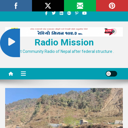
Skip
Thursday, August 06, 2026
About
Contact Us
to
content
Radio Mission
First Community Radio of Nepal after federal structure .