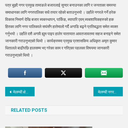
पत्र बुझ्दै नगर प्रमुख तामाङले बजारलाई सुन्दर बनाउनका लागि र जनताका समस्या
समाधानका लागि नगरपालिका सधै तयार रहेको बताउनुभयो । उहाँले नगरले गर्ने हरेक
विकास निमार्ण देखि बजार ब्यबस्थापन, पार्किङ, ब्यापारि एवम् ब्यबशायिकहरुको हक
हितका लागि नगर पालिकाले सघंसँग हातेमालो गर्दै अगाडि बढ्र्ने प्रतिबद्धता समेत ब्यक्त
गर्नुभयो । उहाँले दशै अगावै ह्युम पाइप हालेर यातायात आवतजावतमा सहज बनाइने समेत
जानकारी गराउनुभएको थियो । कार्यक्रममा प्रमुख प्रशासकिय अधिकृत अमृत कुमार
धितालले बाढीपछि हालसम्म भए गरेका काम र गरिएका पहलका विषयमा जानकारी
गराउनुभएको थियो ।
Post
मेलम्ची क्षेत्रका सडक स्तरोन्नति गरिदिन खानेपानीसँग नगरको आग्रह
मेलम्ची नगरपालीकाको सडक स्तरोन्नति गर्न मेलम्ची खानेपानीसँग आग्रह
navigation
RELATED POSTS