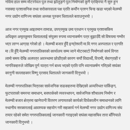
नसक्नु
नदिमा हाल सम्म मोटररेवल पुल तथा झोलुङ्गे पुल निर्माणको कुनै प्रक्रिया नै सुरु हुन
निकै
नसक्दा प्रशासनिक तथा सरोकारवाला पक्ष प्रति कयौंन प्रश्न चिन्ह खडा भएको मेलम्ची
गम्भीर
नगर उद्योग वाणिज्य सघंका अध्यक्ष पुस्कर धितालले बताउनुभयो ।
विषय
हो
आज नगर प्रमुख आइतमान तामाङ, उपप्रमुख उमा प्रधान र प्रमुख प्रशासकिय
:
अधिकृत अमृतकुमार धिताललाई संयुक्त रुपमा ध्यानाकर्षण पत्र बुझाउँदै सो विषयमा गम्भीर
नगर
भएर लाग्न आग्रह गरेको हो । मेलम्ची बजार हुँदै इन्द्रेश्वरी मा.वि.नगर अस्पताल र प्रगति
उद्योग
मा।वि हुँदै मेलम्ची नगरपालिकाको कार्यालय सम्म जाने मोटरबाटो निर्माणको कार्य विगत
वाणिज्य
लामो समय देखि अलपत्र अवस्थामा छोडीएको कारण सयौं विद्यार्थी, विरामी, सेवाग्राही र
सघं
नागरिकहरुले जोखिम पुर्ण यात्रा गर्न बाध्य भएको प्रति पनि ध्यानाकर्षण गरिएको सघंका
कानुनी सल्लाहकार विष्णु प्रसाद धितालले जानकारी दिनुभयो ।
मेलम्ची नगरपालिका भित्रका सार्वजनिक सडकहरुमा देखिएको अव्यस्थित पार्किङ्ग,
फुटपातको समस्या समाधान, बसपार्कको व्यवस्थापन, सार्वजनिक शौचालय निर्माण र
मेलम्ची बजार क्षेत्रमा खानेपानी वितरण लगायतको कार्यको दिर्घकालीन समाधानको लागि
स्थानीय सरकारलाई आवश्यक सहयोग गरी सहकार्य गर्न मेलम्ची नगर उद्योग वाणिज्य संघ
तयार रहेको समेत नगरपालिकालाई जानकारी गराइएको सघंका महासचिव तारा बाँनियाले
जानकारी दिनुभयो ।