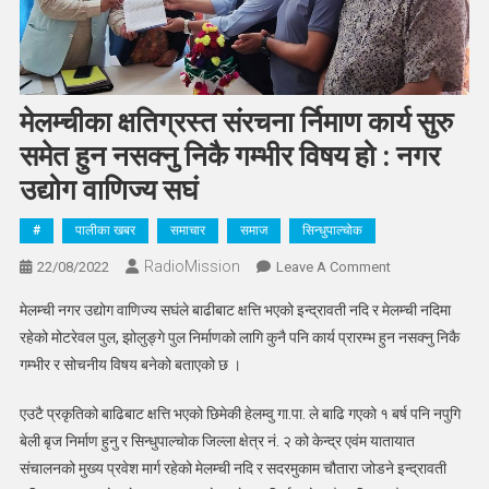
मेलम्चीका क्षतिग्रस्त संरचना र्निमाण कार्य सुरु
समेत हुन नसक्नु निकै गम्भीर विषय हो : नगर
उद्योग वाणिज्य सघं
#
पालीका खबर
समाचार
समाज
सिन्धुपाल्चोक
RadioMission
On
22/08/2022
Leave A Comment
मेलम्चीका
मेलम्ची नगर उद्योग वाणिज्य सघंले बाढीबाट क्षत्ति भएको इन्द्रावती नदि र मेलम्ची नदिमा
क्षतिग्रस्त
रहेको मोटरेवल पुल, झोलुङ्गे पुल निर्माणको लागि कुनै पनि कार्य प्रारम्भ हुन नसक्नु निकै
संरचना
गम्भीर र सोचनीय विषय बनेको बताएको छ ।
र्निमाण
कार्य
एउटै प्रकृतिको बाढिबाट क्षत्ति भएको छिमेकी हेलम्वु गा.पा. ले बाढि गएको १ बर्ष पनि नपुगि
सुरु
बेली बृज निर्माण हुनु र सिन्धुपाल्चोक जिल्ला क्षेत्र नं. २ को केन्द्र एवंम यातायात
समेत
हुन
संचालनको मुख्य प्रवेश मार्ग रहेको मेलम्ची नदि र सदरमुकाम चौतारा जोडने इन्द्रावती