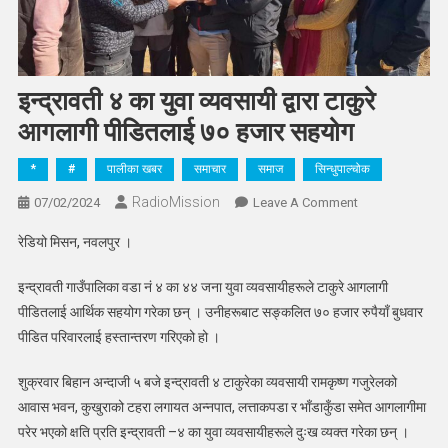
इन्द्रावती ४ का युवा व्यवसायी द्वारा टाकुरे
आगलागी पीडितलाई ७० हजार सहयोग
*
#
पालीका खबर
समाचार
समाज
सिन्धुपाल्चोक
RadioMission
On
07/02/2024
Leave A Comment
इन्द्रावती
रेडियो मिसन, नवलपुर ।
४
का
इन्द्रावती गाउँपालिका वडा नं ४ का ४४ जना युवा व्यवसायीहरूले टाकुरे आगलागी
युवा
पीडितलाई आर्थिक सहयोग गरेका छन् । उनीहरूबाट सङ्कलित ७० हजार रुपैयाँ बुधवार
व्यवसायी
पीडित परिवारलाई हस्तान्तरण गरिएको हो ।
द्वारा
टाकुरे
शुक्रवार बिहान अन्दाजी ५ बजे इन्द्रावती ४ टाकुरेका व्यवसायी रामकृष्ण गजुरेलको
आगलागी
आवास भवन, कुखुराको टहरा लगायत अन्नपात, लत्ताकपडा र भाँडाकुँडा समेत आगलागीमा
पीडितलाई
परेर भएको क्षति प्रति इन्द्रावती –४ का युवा व्यवसायीहरूले दुःख व्यक्त गरेका छन् ।
७०