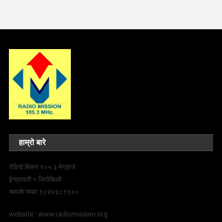
हाम्रो बारे
रेडियो मिसन १०५.३ मेगाहर्ज
ईन्द्रावती ५ जिरोकिलो
सम्पर्क नम्बर ९८४७३८९९००
website : www.radiomission.org