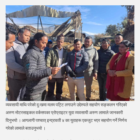
हजार
सहयोग
व्यवसायी माथि परेको दुःखमा मलम पट्टि लगाउने उद्देश्यले सहयोग सङ्कलन गरिएको
अरुण मोटरसाइकल वर्कसपका प्रोप्राइटर युवा व्यवसायी अरुण लामाले जानकारी
दिनुभयो । आगलागी पश्चात् इन्द्रावती ४ का युवाहरू एकजुट भएर सहयोग गर्ने निर्णय
गरेको लामाले बताउनुभयो ।