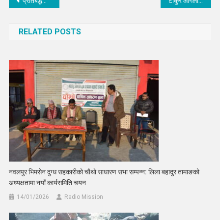
Post
प्रतिबद्धता पुरा गर्दै सांसद तामाङ : जयबागेश्वरी माविलाई कम्प्युटर ल्याव सञ्चालनमा सहयोग
टाकुरे आगलागी पीडितलाई लत्ताकपडा सहित आर्थिक सहयोग
navigation
RELATED POSTS
नवलपुर भिमसेन दुग्ध सहकारीको चाैथाे साधारण सभा सम्पन्न: लिला बहादुर तामाङको
अध्यक्षतामा नयाँ कार्यसमिति चयन
14/01/2026
Radio Mission