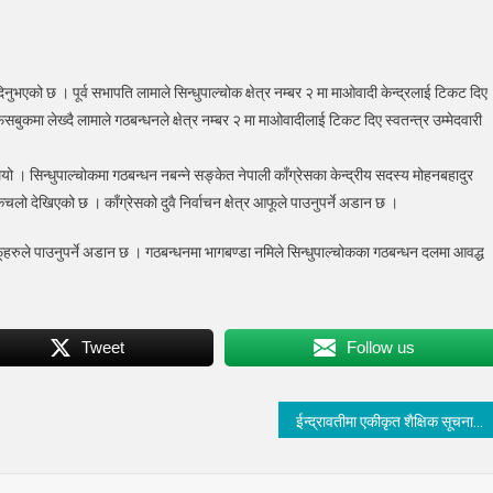
रेस
दिनुभएको छ । पूर्व सभापति लामाले सिन्धुपाल्चोक क्षेत्र नम्बर २ मा माओवादी केन्द्रलाई टिकट दिए
ला
बुकमा लेख्दै लामाले गठबन्धनले क्षेत्र नम्बर २ मा माओवादीलाई टिकट दिए स्वतन्त्र उम्मेदवारी
पतिको
्त्र
। सिन्धुपाल्चोकमा गठबन्धन नबन्ने सङ्केत नेपाली काँग्रेसका केन्द्रीय सदस्य मोहनबहादुर
चलो देखिएको छ । काँग्रेसको दुवै निर्वाचन क्षेत्र आफूले पाउनुपर्ने अडान छ ।
वनी
 आफूहरुले पाउनुपर्ने अडान छ । गठबन्धनमा भागबण्डा नमिले सिन्धुपाल्चोकका गठबन्धन दलमा आवद्ध
Tweet
Follow us
ईन्द्रावतीमा एकीकृत शैक्षिक सूचना व्यवस्थापन प्रणाली सम्बन्धि प्रशिक्षण