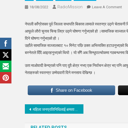
RadioMission
On
18/08/2022
Leave A Comment
काँग्
पूर्व
नेपाली काँग्रेसका पूर्व जिल्ला सभापति बिकास लामाले स्वतन्त्र उठ्ने चेतावनी 
जिल्
आफूले लौरो चुनाव चिन्ह लिएर उठ्ने घोषणा गर्नुभएको हो ।सामाजिक सञ्जाल फेस
सभा
दिने घोषणा गर्नुभएको हो ।
स्वतन
उहाँले सामाजिक सञ्जालबाट १० मिनेट पछि उक्त अभिव्यक्ति हटाउनुभएको थियो 
उठ्ने
बस्नेतले दिँदै आइरहनुभएको थियो । यो सँगै अब सिन्धुपाल्चोकमा गठबन्धनमा कि
चेता
उता माओवादी केन्द्रको पनि पाए दुवै क्षेत्र नभए एक निर्वाचन क्षेत्र भए पनि
नेताहरुको स्वतन्त्र उम्मेदवारी दिने मनसाय देखिन्छ ।
Share on Facebook
Post
महिला जनप्रतिनिधिलाई क्षमता अभिबृद्धि तालिम
navigation
RELATED POSTS