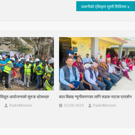
थकनीकाे एकिकृत घुम्ती शिविरमा ४ सय बढीले सेवा लिए
द्युत आयोजनाको सुरुङ ब्रेकथ्रु
बाल बिबाह न्यूनीकरणका लागि सडक नाटक प्रदर्शन
RadioMission
02/06/2023
RadioMission