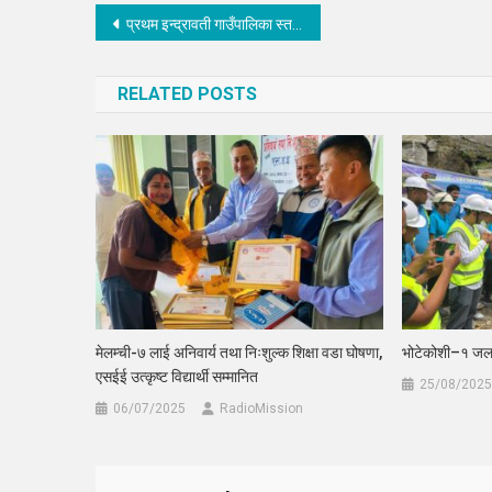
Post
प्रथम इन्द्रावती गाउँपालिका स्तरीय 7A साइड इन्द्रावती बूढीचौर कप फुटबल प्रतियोगिता २०८० सुरु
navigation
RELATED POSTS
मेलम्ची-७ लाई अनिवार्य तथा निःशुल्क शिक्षा वडा घोषणा,
भोटेकोशी–१ जलवि
एसईई उत्कृष्ट विद्यार्थी सम्मानित
25/08/2025
06/07/2025
RadioMission