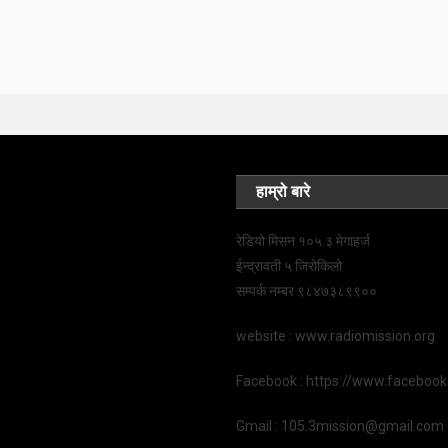
हाम्रो बारे
रेडियो मिसन १०५.३ मेगाहर्ज
ईन्द्रावती ५ जिरोकिलो
सम्पर्क नम्बर ९८४७३८९९००
website : www.radiomission.org
Facebook : https://www.faceboo
Gmail : 105.3mission@gmail.com