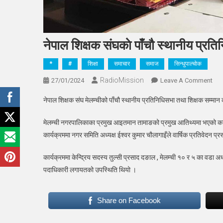
नेपाल शिक्षक संघकाे पाँचौ स्थानीय प्रति
*
#
शिक्षा
समाचार
समाज
सिन्धुपाल्चोक
RadioMission
On
27/01/2024
Leave A Comment
नेपा
नेपाल शिक्षक संघ मेलम्चीको पाँचौ स्थानीय प्रतिनिधिसभा तथा शिक्षक सम्मान
शिक्
संघक
मेलम्ची नगरपालिकाका प्रमुख आइतमान तामाङको प्रमुख आतिथ्यमा भएको कार्
पाँचौ
कार्यक्रममा नगर समिति अध्यक्ष ईश्वर कुमार चौलागाइँले वार्षिक प्रतिवेदन प्रस
स्था
प्रत
कार्यक्रममा केन्द्रिय सदस्य तुल्सी प्रसाद दङाल , मेलम्ची १० र ५ का वडा 
तथा
पदाधिकारी लगायतको उपस्थिति थियो ।
शिक्
सम्म
कार्
Share on Facebook
सम्प