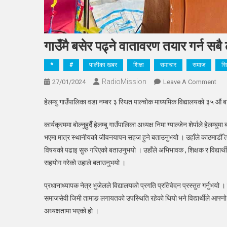
गाउँमै बसेर पढ्ने वातावरण तयार गर्न सबै लाग्
*
#
पालीका खबर
शिक्षा
समाचार
समाज
सि
RadioMission
On
27/01/2024
Leave A Comment
गाउँम
हेलम्बु गाउँपालिका वडा नम्बर ३ स्थित पाल्चोक माध्यमिक विद्यालयको ३५ औं 
बसेर
पढ्ने
कार्यक्रममा बोल्नुहुदैँ हेलम्बु गाउँपालिका अध्यक्ष निमा ग्याल्जेन शेर्पाले हेलम
वात
भएमा मात्र स्थानीयको जीवनयापन सहज हुने बताउनुभयो । उहाँले काठमाडौँ तथा व
तया
विषयको पढाइ सुरु गरिएको बताउनुभयो । उहाँले अभिभावक , शिक्षक र विद्यार्थी 
गर्न
सहयोग गरेको उहाले बताउनुभयो ।
सबै
लाग्न
प्रधानाध्यापक नेत्र भुजेलले विद्यालयको प्रगति प्रतिवेदन प्रस्तुत गर्नुभयो ।
:
समाजसेवी जिमी तामाङ लगायतको उपस्थिति रहेको थियो भने विद्यार्थीले आफ्नो प
अध्यक
शेर्पा
अध्यक्षतामा भएको हो ।