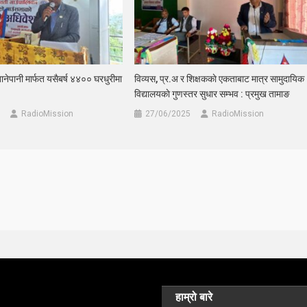
खानेपानी मार्फत यसैबर्ष ४४०० घरधुरीमा
विव्यस, प्र.अ र शिक्षककाे एकताबाट मात्र सामुदायिक
विद्यालयकाे गुणस्तर सुधार सम्भव : प्रमुख तामाङ
RadioMission
27/06/2025
RadioMission
हाम्रो बारे