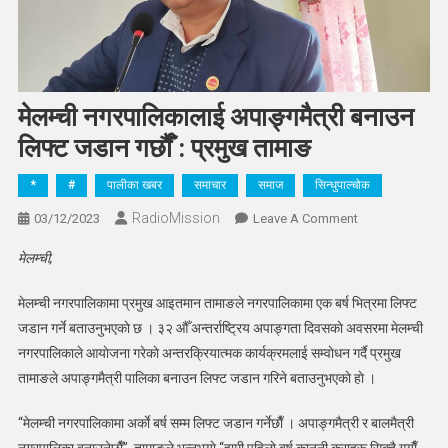
मेलम्ची नगरपालिकालाई अपाङ्गमैत्री बनाउन
लिफ्ट जडान गर्छाैँ : प्रमुख तामाङ
*
#
पालीका खबर
समाचार
समाज
सिन्धुपाल्चोक
RadioMission
On
03/12/2023
Leave A Comment
मेलम्ची
मेलम्ची,
नगरपालिकालाई
अपाङ्गमैत्री
मेलम्ची नगरपालिकामा प्रमुख आइतमान तामाङले नगरपालिकामा एक बर्ष भित्रमा लिफ्ट
बनाउन
जडान गर्ने बताउनुभएकाे छ । ३२ औँ अन्तर्राष्ट्रिय अपाङ्गता दिवसकाे अवसरमा मेलम्ची
लिफ्ट
नगरपालिकाले आयाेजना गरेकाे अन्तरक्रियात्मक कार्यक्रमलाई सम्वाेधन गर्दै प्रमुख
जडान
तामाङले अपाङ्गमैत्री पालिका बनाउन लिफ्ट जडान गरिने बताउनुभएकाे हाे ।
गर्छाैँ
:
“मेलम्ची नगरपालिकामा अर्काे बर्ष सम्म लिफ्ट जडान गर्नेछाैँ । अपाङ्गमैत्री र बालमैत्री
प्रमुख
तामाङ