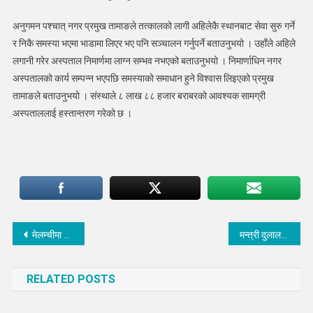
अनुगमन पश्चात् नगर प्रमुख तामाङले तत्कालको लागी अहिलेकै स्थानबाट सेवा सुरु गर्ने
र निकै समस्या भएमा भाडामा लिएर भए पनि सञ्चालन गर्नुपर्ने बताउनुभयो । उहाँले अहिले
लगानी गरेर अस्पताल निमार्णमा लाग्न सम्भव नभएको बताउनुभयो । निमार्णाधिन नगर
अस्पतालको कार्य सम्पन्न भएपछि समस्याको समाधान हुने विश्वास लिइएको प्रमुख
तामाङले बताउनुभयो । संस्थाले ८ लाख ८८ हजार बराबरको आवश्यक सामग्री
अस्पताललाई हस्तान्तरण गरेको छ ।
Post
मेलम्चीमा लैङ्गिक हिंसा विरुद्धको १६ दिने अभियानको उद्धघाटन
मन्त्री दुलालद्धारा चौतारा,नवलपुर,मेलम्ची सडक खण्ड कालोपत्रेको शिलान्यास
navigation
RELATED POSTS