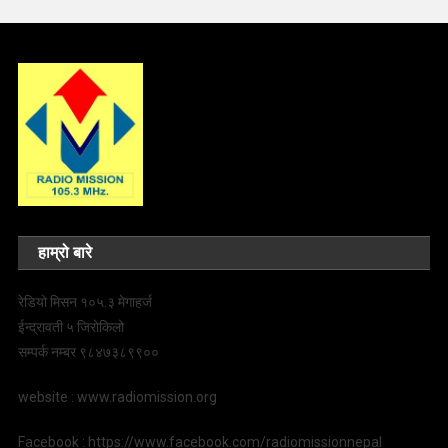
हाम्रो बारे
रेडियो मिसन १०५.३ मेगाहर्ज
ईन्द्रावती ५ जिरोकिलो
सम्पर्क नम्बर ९८४७३८९९००
website : www.radiomission.org
Facebook : https://www.facebook.com/radiomissionnepal