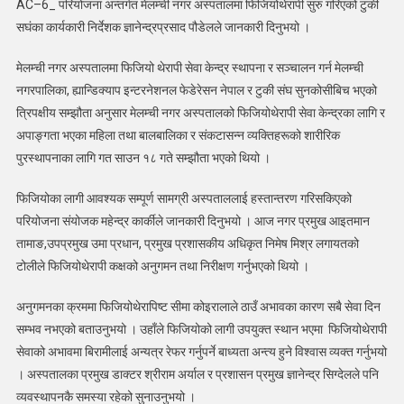
AC–6_ परियोजना अन्तर्गत मेलम्ची नगर अस्पतालमा फिजियोथेरापी सुरु गरिएको टुकी
सघंका कार्यकारी निर्देशक ज्ञानेन्द्रप्रसाद पौडेलले जानकारी दिनुभयो ।
मेलम्ची नगर अस्पतालमा फिजियो थेरापी सेवा केन्द्र स्थापना र सञ्चालन गर्न मेलम्ची
नगरपालिका, ह्यान्डिक्याप इन्टरनेशनल फेडेरेसन नेपाल र टुकी संघ सुनकोसीबिच भएको
त्रिपक्षीय सम्झौता अनुसार मेलम्ची नगर अस्पतालको फिजियोथेरापी सेवा केन्द्रका लागि र
अपाङ्गता भएका महिला तथा बालबालिका र संकटासन्न व्यक्तिहरूको शारीरिक
पुरस्थापनाका लागि गत साउन १८ गते सम्झौता भएको थियो ।
फिजियोका लागी आवश्यक सम्पूर्ण सामग्री अस्पताललाई हस्तान्तरण गरिसकिएको
परियोजना संयोजक महेन्द्र कार्कीले जानकारी दिनुभयो । आज नगर प्रमुख आइतमान
तामाङ,उपप्रमुख उमा प्रधान, प्रमुख प्रशासकीय अधिकृत निमेष मिश्र लगायतको
टोलीले फिजियोथेरापी कक्षको अनुगमन तथा निरीक्षण गर्नुभएको थियो ।
अनुगमनका क्रममा फिजियोथेरापिष्ट सीमा कोइरालाले ठाउँ अभावका कारण सबै सेवा दिन
सम्भव नभएको बताउनुभयो । उहाँले फिजियोको लागी उपयुक्त स्थान भएमा फिजियोथेरापी
सेवाको अभावमा बिरामीलाई अन्यत्र रेफर गर्नुपर्ने बाध्यता अन्त्य हुने विश्वास व्यक्त गर्नुभयो
। अस्पतालका प्रमुख डाक्टर श्रीराम अर्याल र प्रशासन प्रमुख ज्ञानेन्द्र सिग्देलले पनि
व्यवस्थापनकै समस्या रहेको सुनाउनुभयो ।