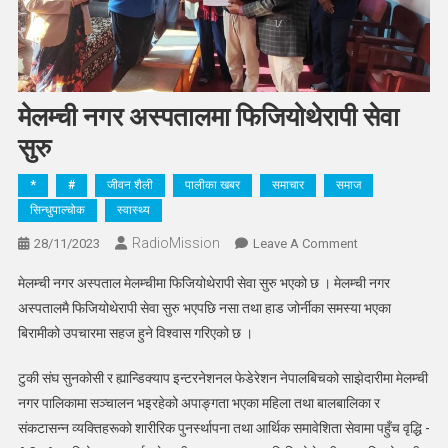
मेलम्ची नगर अस्पतालमा फिजियोथेरापी सेवा
सुरु
*
#
जीवन शैली
पालीका खबर
समाचार
समाज
सिन्धुपाल्चोक
स्वास्थ्य
RadioMission
On
28/11/2023
Leave A Comment
मेलम्ची
मेलम्ची नगर अस्पताल मेलम्चीमा फिजियोथेरापी सेवा सुरु भएको छ । मेलम्ची नगर
नगर
अस्पतालमै फिजियोथेरापी सेवा सुरु भएपछि नसा तथा हाड जोर्नीका समस्या भएका
अस्पतालमा
बिरामीको उपचारमा सहज हुने विश्वास गरिएको छ ।
फिजियोथेरापी
सेवा
टुकी संघ सुनकोसी र ह्यान्डिक्याप इन्टरनेशनल फेडेरेशन नेपालबिचको साझेदारीमा मेलम्ची
सुरु
नगर पालिकामा सञ्चालन भइरहेको अपाङ्गता भएका महिला तथा बालबालिका र
संकटासन्न व्यक्तिहरूको शारीरिक पुनर्स्थापना तथा आर्थिक समावेशिता सेवामा पहुँच वृद्धि -